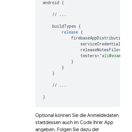
android
{
//
...
buildTypes
{
release
{
firebaseAppDistribution
{
serviceCredentialsFil
releaseNotesFile
=
"/pa
testers
=
"ali@example.
}
}
}
//
...
}
Optional können Sie die Anmeldedaten
stattdessen auch im Code Ihrer App
angeben. Folgen Sie dazu der