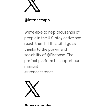
@letsraceapp
We're able to help thousands of
people in the U.S. stay active and
reach their 🏃‍♀️🚴‍♂️ and🏊‍♀️ goals
thanks to the power and
scalability of @Firebase. The
perfect platform to support our
mission!
#Firebasestories
@_muraterzioglu