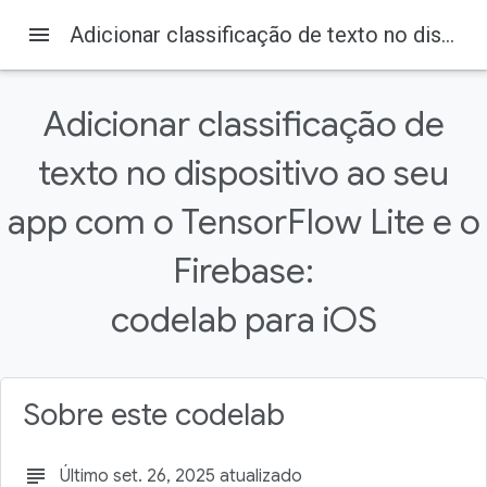
menu
Adicionar classificação de texto no dispositivo ao seu app com o TensorFlow Lite e o Firebase: codelab para iOS
Adicionar classificação de
texto no dispositivo ao seu
Firebase
Firebase Codelabs
app com o TensorFlow Lite e o
Nesta página
1. Visão geral
Firebase:
2. Criar um projeto do console do Firebase
codelab para iOS
Adicionar o Firebase ao projeto
3. Acessar o projeto de exemplo
Faça o download do código
Sobre este codelab
subject
Último set. 26, 2025 atualizado