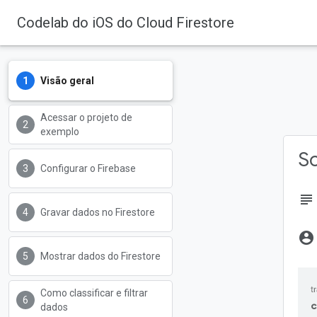
Codelab do iOS do Cloud Firestore
Visão geral
Firebase
Firebase Codelabs
Acessar o projeto de
exemplo
So
Configurar o Firebase
subject
Gravar dados no Firestore
account_circle
Mostrar dados do Firestore
Como classificar e filtrar
c
dados