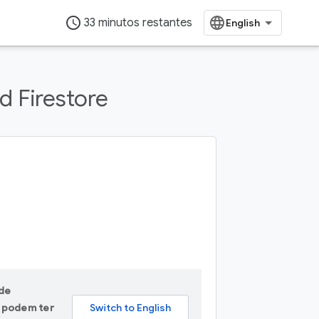
access_time
33 minutos restantes
d Firestore
 de
A podem ter