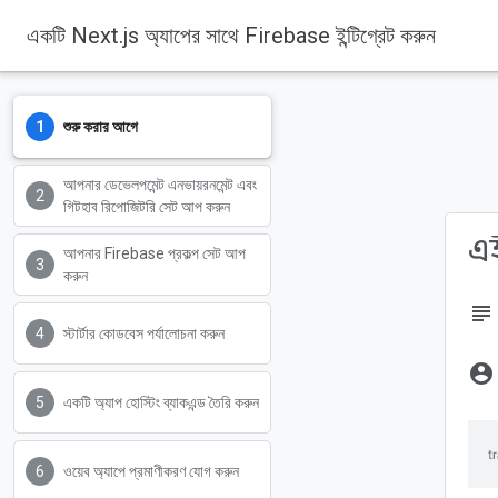
একটি Next.js অ্যাপের সাথে Firebase ইন্টিগ্রেট করুন
শুরু করার আগে
Firebase
Firebase Codelabs
আপনার ডেভেলপমেন্ট এনভায়রনমেন্ট এবং
গিটহাব রিপোজিটরি সেট আপ করুন
এই
আপনার Firebase প্রকল্প সেট আপ
করুন
subject
স্টার্টার কোডবেস পর্যালোচনা করুন
account_circle
একটি অ্যাপ হোস্টিং ব্যাকএন্ড তৈরি করুন
ওয়েব অ্যাপে প্রমাণীকরণ যোগ করুন