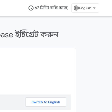
access_time
62 মিনিট বাকি আছে
se ইন্টিগ্রেট করুন