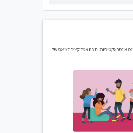
רנט אינטראקטיביות. תבנו אפליקציה לצ'אט של