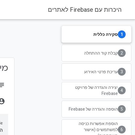
היכרות עם Firebase לאתרים
סקירה כללית
Firebase Codelabs
Firebase
קבלת קוד ההתחלה
מידע 
עריכת פרטי האירוע
bject
יצירה והגדרה של פרויקט
Firebase
unt_circle
הוספה והגדרה של Firebase
הוספת אפשרות כניסה
למשתמשים (אישור
המ