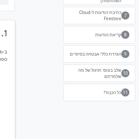
השתתפות)
כתיבת הודעות ל-Cloud
Firestore
1.‏ סקירה כללית
קריאת הודעות
ב-codelab הזה תלמדו כמה מהיסודות של
הגדרת כללי אבטחה בסיסיים
ספר 
שלב בונוס: תרגול של מה
שלמדתם
כל הכבוד!