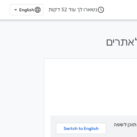
access_time
נשארו לך עוד 52 דקות
ת AI כדי לתרגם תוכן לשפה