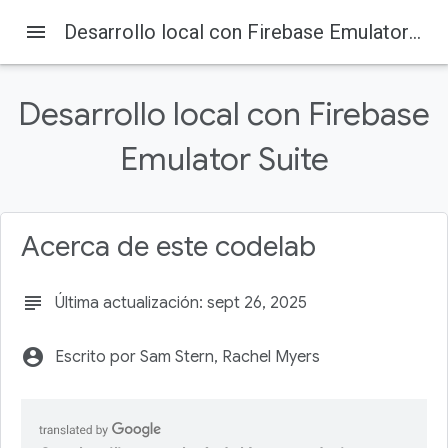
menu
Desarrollo local con Firebase Emulator Suite
Desarrollo local con Firebase
Emulator Suite
Firebase
Firebase Codelabs
En esta página
1. Antes de comenzar
Acerca de este codelab
Requisitos previos
Actividades
subject
Última actualización: sept 26, 2025
2. Configurar
Obtén el código fuente
account_circle
Escrito por Sam Stern, Rachel Myers