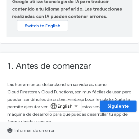
Google utiliza tecnología de IA para traducir
contenido a tu idioma preferido. Las traducciones
realizadas con IA pueden contener errores.
1. Antes de comenzar
Las herramientas de backend sin servidores, como
Cloud Firestore y Cloud Functions, son muy fáciles de usar, pero
pueden ser difíciles de probar. Firebase Local Emulator Suite te
Siguiente
permite ejecutar versiones locales de estos servicios en tu
máquina de desarrollo para que puedas desarrollar tu app de
forma rápida y segura.
bug_report
Informar de un error
Requisitos previos