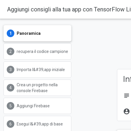
Aggiungi consigli alla tua app con TensorFlow L
Panoramica
Firebase
Firebase Codelabs
recupera il codice campione
Importa l&#39;app iniziale
In
Crea un progetto nella
console Firebase
subject
Aggiungi Firebase
account_circle
Esegui l&#39;app di base