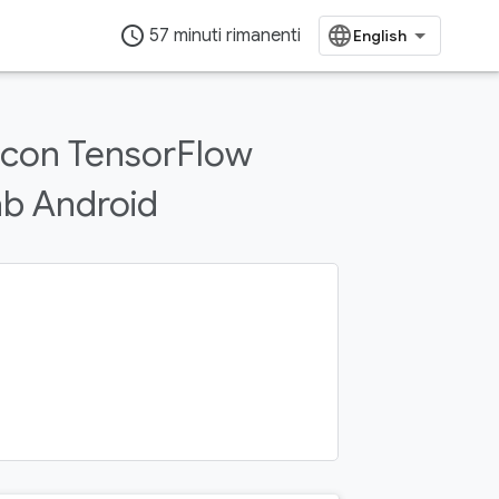
access_time
57 minuti rimanenti
p con TensorFlow
ab Android