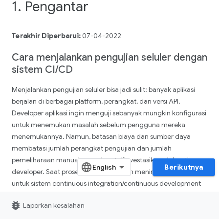
1. Pengantar
Terakhir Diperbarui:
07-04-2022
Cara menjalankan pengujian seluler dengan
sistem CI
/
CD
Menjalankan pengujian seluler bisa jadi sulit: banyak aplikasi
berjalan di berbagai platform, perangkat, dan versi API.
Developer aplikasi ingin menguji sebanyak mungkin konfigurasi
untuk menemukan masalah sebelum pengguna mereka
menemukannya. Namun, batasan biaya dan sumber daya
membatasi jumlah perangkat pengujian dan jumlah
pemeliharaan manual yang dapat diinvestasikan oleh setiap
Berikutnya
developer. Saat proses pengembangan meningkat, terutama
untuk sistem continuous integration/continuous development
(CI/CD), proses pengujian perlu diotomatiskan sekaligus
bug_report
Laporkan kesalahan
meminimalkan biaya dan upaya pemeliharaan.