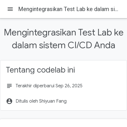
menu
Mengintegrasikan Test Lab ke dalam sistem CI/CD Anda
Mengintegrasikan Test Lab ke
dalam sistem CI/CD Anda
Firebase
Firebase Codelabs
Pada halaman ini
1. Pengantar
Tentang codelab ini
Cara menjalankan pengujian seluler dengan sistem
CI/CD
subject
Terakhir diperbarui Sep 26, 2025
Yang akan Anda pelajari
Yang Anda butuhkan
account_circle
Ditulis oleh Shiyuan Fang
2. Menjalankan pengujian dengan gcloud CLI