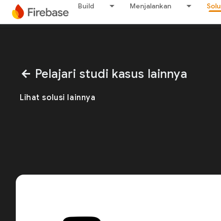
Build
Menjalankan
Solu
Pelajari studi kasus lainnya
arrow_back
Lihat solusi lainnya