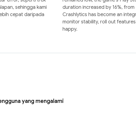
lapan, sehingga kami
duration increased by 16%, from 
ebih cepat daripada
Crashlytics has become an integra
monitor stability, roll out featur
happy.
engguna yang mengalami