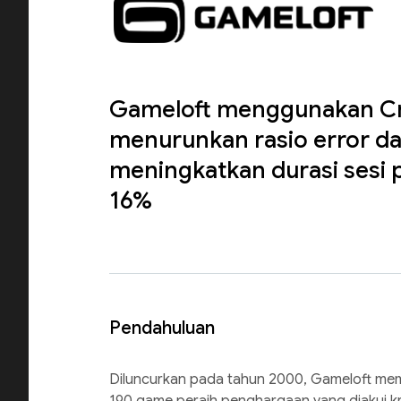
Gameloft menggunakan Cra
menurunkan rasio error d
meningkatkan durasi sesi
16%
Pendahuluan
Diluncurkan pada tahun 2000, Gameloft memili
190 game peraih penghargaan yang diakui kr