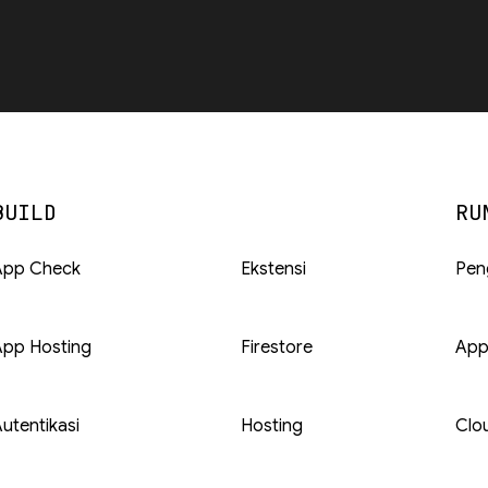
BUILD
RU
App Check
Ekstensi
Pen
App Hosting
Firestore
App
utentikasi
Hosting
Clo