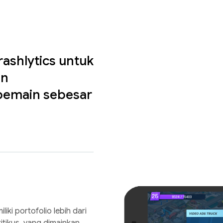
shlytics untuk
an
 pemain sebesar
ki portofolio lebih dari
itikus, yang dimainkan