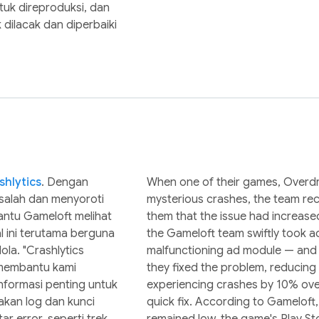
ntuk direproduksi, dan
 dilacak dan diperbaiki
shlytics
. Dengan
When one of their games, Overdri
alah dan menyoroti
mysterious crashes, the team re
ntu Gameloft melihat
them that the issue had increased 
al ini terutama berguna
the Gameloft team swiftly took a
la. "Crashlytics
malfunctioning ad module — and t
 membantu kami
they fixed the problem, reducing
nformasi penting untuk
experiencing crashes by 10% ove
akan log dan kunci
quick fix. According to Gameloft
r error, seperti trek
remained low, the game's Play St