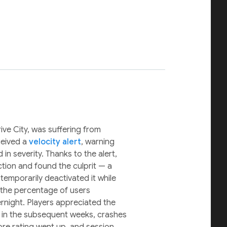
ve City, was suffering from
ceived a
velocity alert
, warning
in severity. Thanks to the alert,
ction and found the culprit — a
emporarily deactivated it while
 the percentage of users
rnight. Players appreciated the
, in the subsequent weeks, crashes
ore rating went up, and session