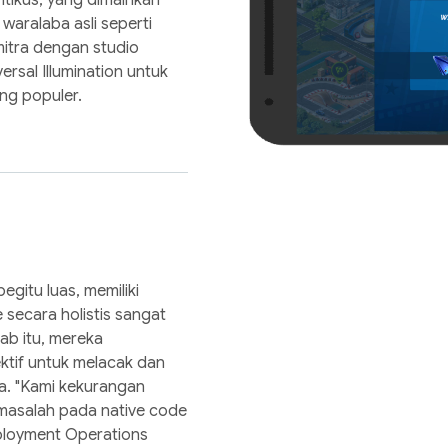
 waralaba asli seperti
itra dengan studio
ersal Illumination untuk
ng populer.
gitu luas, memiliki
secara holistis sangat
ab itu, mereka
ktif untuk melacak dan
. "Kami kekurangan
a masalah pada native code
eployment Operations