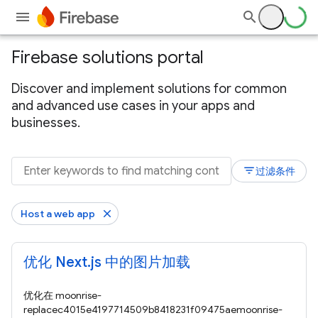
Firebase solutions portal
Discover and implement solutions for common
and advanced use cases in your apps and
businesses.
filter_list
过滤条件
Host a web app
优化 Next.js 中的图片加载
优化在 moonrise-
replacec4015e4197714509b8418231f09475aemoonrise-