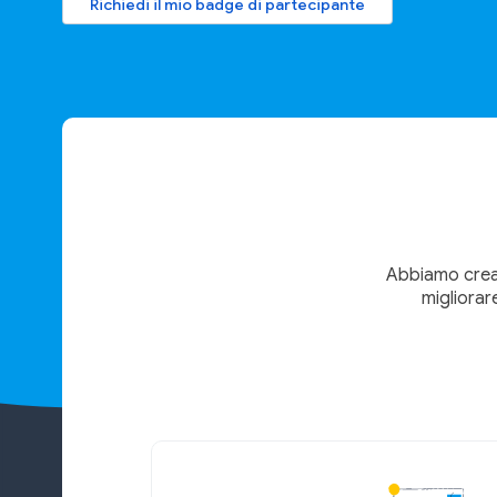
Richiedi il mio badge di partecipante
Abbiamo creat
migliorare