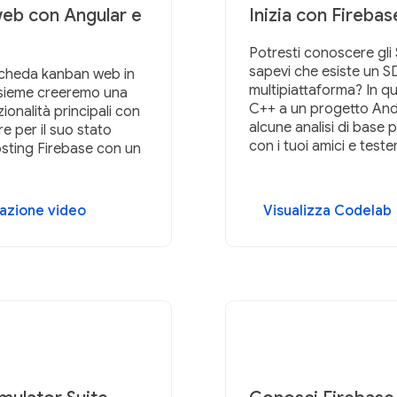
web con Angular e
Inizia con Firebas
Potresti conoscere gli
sapevi che esiste un S
scheda kanban web in
multipiattaforma? In 
nsieme creeremo una
C++ a un progetto An
onalità principali con
alcune analisi di base p
re per il suo stato
con i tuoi amici e teste
osting Firebase con un
zazione video
Visualizza Codelab