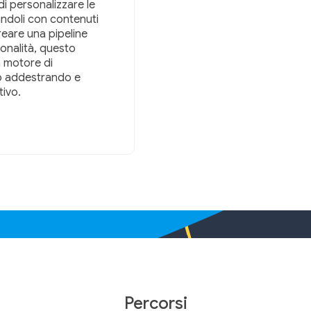
di personalizzare le
andoli con contenuti
reare una pipeline
onalità, questo
 motore di
pp addestrando e
tivo.
Percorsi