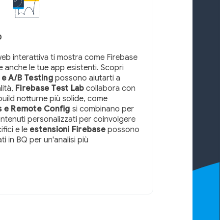
p
eb interattiva ti mostra come Firebase
re anche le tue app esistenti. Scopri
e A/B Testing
possono aiutarti a
lità,
Firebase Test Lab
collabora con
uild notturne più solide, come
ns e Remote Config
si combinano per
ntenuti personalizzati per coinvolgere
fici e le
estensioni Firebase
possono
ti in BQ per un'analisi più