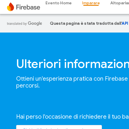
Evento Home
Imparare
Altoparla
Questa pagina è stata tradotta dall'
API
Ulteriori informazion
Ottieni un'esperienza pratica con Firebas
percorsi.
Hai perso l'occasione di richiedere il tuo