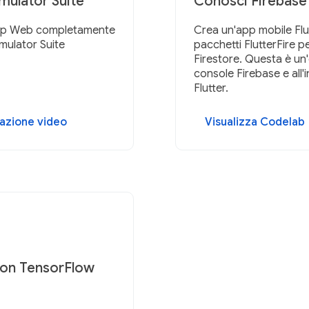
mulator Suite
Conosci Firebase 
'app Web completamente
Crea un'app mobile Flut
Emulator Suite
pacchetti FlutterFire 
Firestore. Questa è un'o
console Firebase e all'
Flutter.
zazione video
Visualizza Codelab
 con TensorFlow