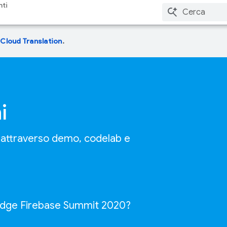
nti
 Cloud Translation
.
i
e attraverso demo, codelab e
 badge Firebase Summit 2020?