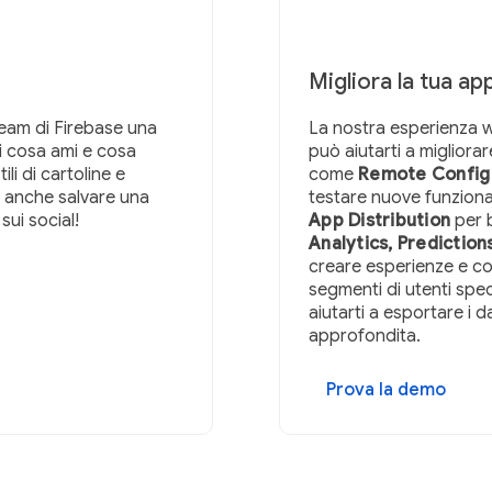
Migliora la tua ap
team di Firebase una
La nostra esperienza w
i cosa ami e cosa
può aiutarti a migliora
ili di cartoline e
come
Remote Config 
oi anche salvare una
testare nuove funziona
sui social!
App Distribution
per b
Analytics, Predictio
creare esperienze e co
segmenti di utenti speci
aiutarti a esportare i da
approfondita.
Prova la demo