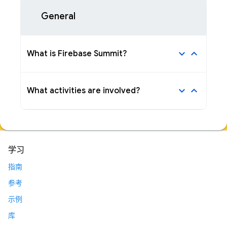
General
keyboard_arrow_down
keyboard_arrow_up
What is Firebase Summit?
keyboard_arrow_down
keyboard_arrow_up
What activities are involved?
学习
指南
参考
示例
库