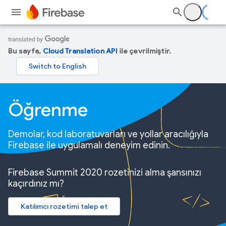
Bu sayfa,
Cloud Translation API
ile çevrilmiştir.
Öğrenme
Demolar, kod laboratuvarları ve yollar aracılığıyla
Firebase ile uygulamalı deneyim edinin.
Firebase Summit 2020 rozetinizi alma şansınızı
kaçırdınız mı?
Katılımcı rozetimi talep et