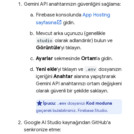
Gemini API anahtarınızın güvenliğini sağlama:
Firebase
konsolunda
App Hosting
sayfasına
gidin.
Mevcut arka uçunuzu (genellikle
studio
olarak adlandırılır) bulun ve
Görüntüle
'yi tıklayın.
Ayarlar
sekmesinde
Ortam
'a gidin.
Yeni ekle
'yi tıklayın ve
.env
dosyanızın
içeriğini
Anahtar
alanına yapıştırarak
Gemini API anahtarınızı ortam değişkeni
olarak güvenli bir şekilde saklayın.
İpucu:
dosyanızı
Kod moduna
.env
geçerek bulabilirsiniz.
Firebase Studio
.
Google AI Studio
kaynağından GitHub'a
senkronize etme: