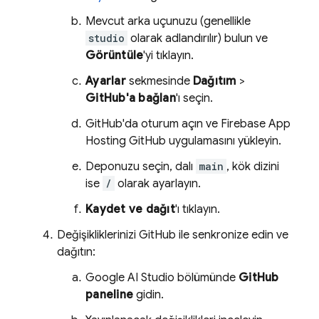
Mevcut arka uçunuzu (genellikle
studio
olarak adlandırılır) bulun ve
Görüntüle
'yi tıklayın.
Ayarlar
sekmesinde
Dağıtım
>
GitHub'a bağlan
'ı seçin.
GitHub'da oturum açın ve
Firebase App
Hosting
GitHub uygulamasını yükleyin.
Deponuzu seçin, dalı
main
, kök dizini
ise
/
olarak ayarlayın.
Kaydet ve dağıt
'ı tıklayın.
Değişikliklerinizi GitHub ile senkronize edin ve
dağıtın:
Google AI Studio
bölümünde
GitHub
paneline
gidin.