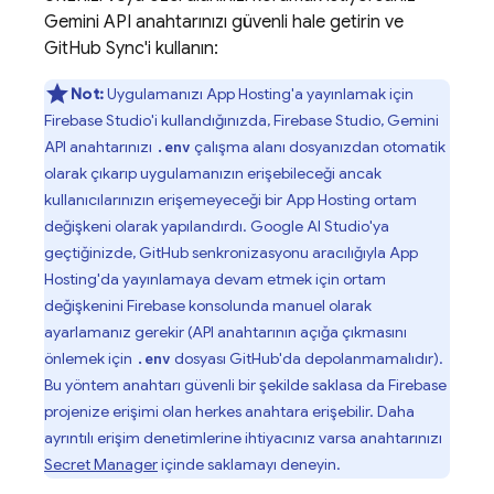
Gemini API anahtarınızı güvenli hale getirin ve
GitHub Sync'i kullanın:
Not:
Uygulamanızı
App Hosting
'a yayınlamak için
Firebase Studio
'i kullandığınızda,
Firebase Studio
, Gemini
API anahtarınızı
çalışma alanı dosyanızdan otomatik
.env
olarak çıkarıp uygulamanızın erişebileceği ancak
kullanıcılarınızın erişemeyeceği bir
App Hosting
ortam
değişkeni olarak yapılandırdı.
Google AI Studio
'ya
geçtiğinizde, GitHub senkronizasyonu aracılığıyla
App
Hosting
'da yayınlamaya devam etmek için ortam
değişkenini
Firebase
konsolunda manuel olarak
ayarlamanız gerekir (API anahtarının açığa çıkmasını
önlemek için
dosyası GitHub'da depolanmamalıdır).
.env
Bu yöntem anahtarı güvenli bir şekilde saklasa da Firebase
projenize erişimi olan herkes anahtara erişebilir. Daha
ayrıntılı erişim denetimlerine ihtiyacınız varsa anahtarınızı
Secret Manager
içinde saklamayı deneyin.