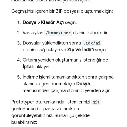
modlarındaki istemleri ve yanıtları içerir.
Geçmişinizi içeren bir ZIP dosyası oluşturmak için:
Dosya > Klasör Aç
'ı seçin.
Varsayılan
/home/user
dizinini kabul edin.
Dosyalar yüklendikten sonra
.idx/ai
dizinini sağ tıklayın ve
Zip ve İndir
'i seçin.
Ortamı yeniden oluşturmanız istendiğinde
İptal
'i tıklayın.
İndirme işlemi tamamlandıktan sonra çalışma
alanınıza geri dönmek için
Dosya
menüsünden çalışma dizininizi yeniden açın.
Prototyper
oturumlarında, istemlerinizi
git
günlüğünün bir parçası olarak da
görüntüleyebilirsiniz. Bunları şu şekilde
bulabilirsiniz: