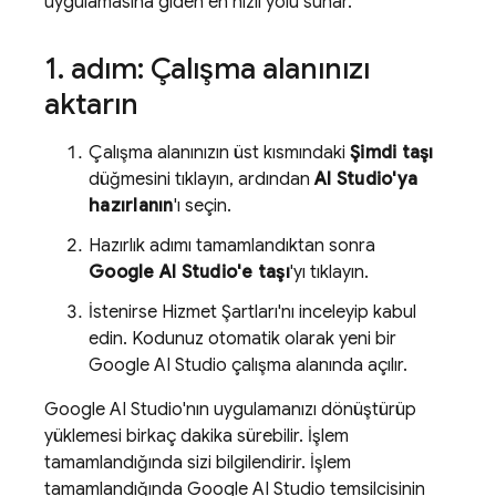
uygulamasına giden en hızlı yolu sunar.
1
.
adım: Çalışma alanınızı
aktarın
Çalışma alanınızın üst kısmındaki
Şimdi taşı
düğmesini tıklayın, ardından
AI Studio'ya
hazırlanın
'ı seçin.
Hazırlık adımı tamamlandıktan sonra
Google AI Studio
'e taşı
'yı tıklayın.
İstenirse Hizmet Şartları'nı inceleyip kabul
edin. Kodunuz otomatik olarak yeni bir
Google AI Studio
çalışma alanında açılır.
Google AI Studio
'nın uygulamanızı dönüştürüp
yüklemesi birkaç dakika sürebilir. İşlem
tamamlandığında sizi bilgilendirir. İşlem
tamamlandığında
Google AI Studio
temsilcisinin