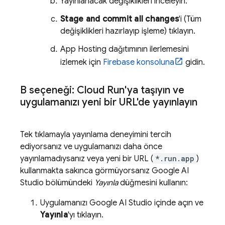
Yayınlanacak değişiklikleri inceleyin.
Stage and commit all changes
'i (Tüm
değişiklikleri hazırlayıp işleme) tıklayın.
App Hosting
dağıtımının ilerlemesini
izlemek için
Firebase
konsoluna
gidin.
B seçeneği:
Cloud Run
'ya taşıyın ve
uygulamanızı yeni bir URL'de yayınlayın
Tek tıklamayla yayınlama deneyimini tercih
ediyorsanız ve uygulamanızı daha önce
yayınlamadıysanız veya yeni bir URL (
*.run.app
)
kullanmakta sakınca görmüyorsanız
Google AI
Studio
bölümündeki
Yayınla
düğmesini kullanın:
Uygulamanızı
Google AI Studio
içinde açın ve
Yayınla
'yı tıklayın.