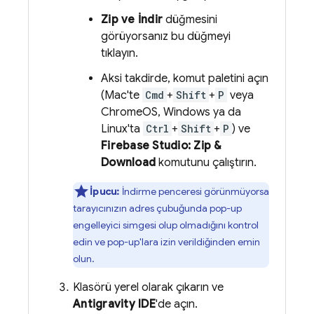
Zip ve İndir
düğmesini
görüyorsanız bu düğmeyi
tıklayın.
Aksi takdirde, komut paletini açın
(Mac'te
Cmd
+
Shift
+
P
veya
ChromeOS, Windows ya da
Linux'ta
Ctrl
+
Shift
+
P
) ve
Firebase Studio
: Zip &
Download
komutunu çalıştırın.
İpucu:
İndirme penceresi görünmüyorsa
tarayıcınızın adres çubuğunda pop-up
engelleyici simgesi olup olmadığını kontrol
edin ve pop-up'lara izin verildiğinden emin
olun.
Klasörü yerel olarak çıkarın ve
Antigravity
IDE
'de açın.