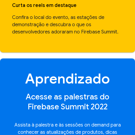
Curta os reels em destaque
Confira o local do evento, as estações de
demonstração e descubra o que os
desenvolvedores adoraram no Firebase Summit.
Aprendizado
Acesse as palestras do
Firebase Summit 2022
Assista à palestra e às sessões on demand para
conhecer as atualizações de produtos, dicas