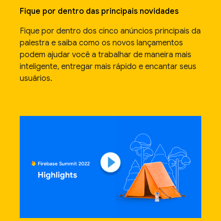
Fique por dentro das principais novidades
Fique por dentro dos cinco anúncios principais da
palestra e saiba como os novos lançamentos
podem ajudar você a trabalhar de maneira mais
inteligente, entregar mais rápido e encantar seus
usuários.