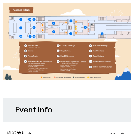
Event Info
keyboard_arrow_down
keyboard_arrow_up
附近的机场