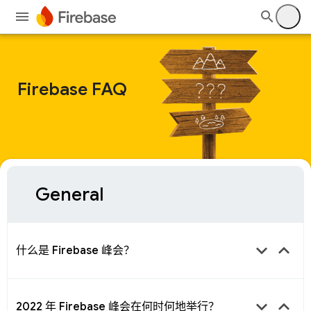
Firebase FAQ
General
keyboard_arrow_down
keyboard_arrow_up
什么是 Firebase 峰会？
keyboard_arrow_down
keyboard_arrow_up
2022 年 Firebase 峰会在何时何地举行？