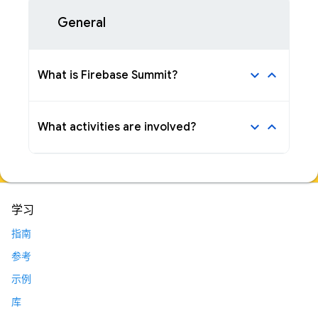
General
keyboard_arrow_down
keyboard_arrow_up
What is Firebase Summit?
keyboard_arrow_down
keyboard_arrow_up
What activities are involved?
学习
指南
参考
示例
库