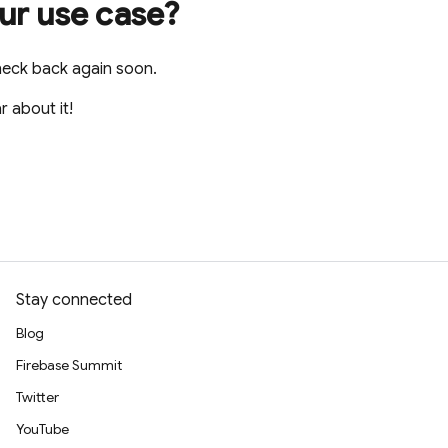
our use case?
heck back again soon.
r about it!
Stay connected
Blog
Firebase Summit
Twitter
YouTube