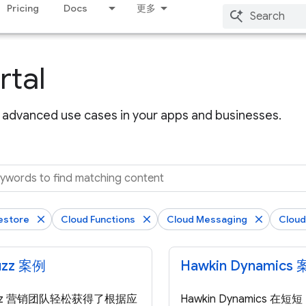
Pricing
Docs
更多
rtal
advanced use cases in your apps and businesses.
estore
Cloud Functions
Cloud Messaging
Cloud
uzz 案例
Hawkin Dynamics
buzz 营销团队轻松获得了根据应
Hawkin Dynamics 在短