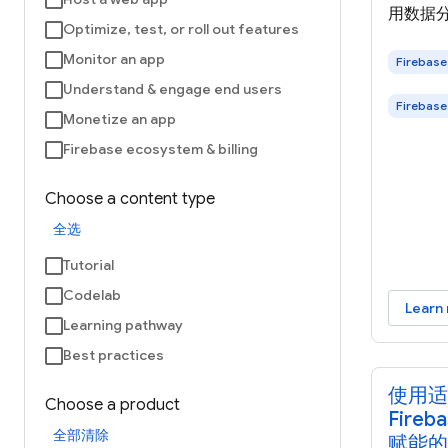
用数据
Optimize, test, or roll out features
Monitor an app
Firebase
Understand & engage end users
Firebase
Monetize an app
Firebase ecosystem & billing
Choose a content type
全选
Tutorial
Codelab
Learn
Learning pathway
Best practices
使用适用
Choose a product
Fireb
全部清除
赋能的