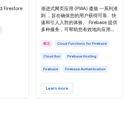
irestore
渐进式网页应用 (PWA) 遵循 一系列准
则 ，旨在确保您的用户获得可靠、快
速和引人入胜的体验。 Firebase 提供
多种服务，可帮助您有效地向应用添
e
加渐进式功能，以符合许多 PWA 最
佳实践，包括： 本页面大致介绍了
概念
Cloud Functions for Firebase
Firebase 平台如何使用我们的跨浏览
Cloud Run
Firebase Hosting
器 Firebase JavaScript SDK 帮助您
构建现代化的高性能 PWA。 请按照
Firebase
Firebase Authentication
我们的 入门指南 向您的 Web 应用添
加 Firebase。 从提供网站服务到实现
身份验证流程，PWA 提供安全可靠的
Learn more
工作流程始终至关重要。