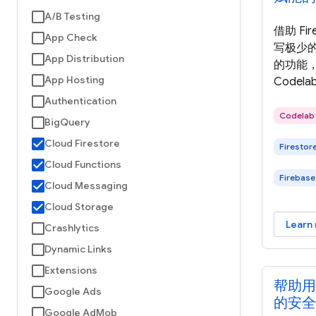
A/B Testing
借助 Fir
App Check
写极少
App Distribution
的功能，
App Hosting
Codel
用中集成两个
Authentication
以便您利用
Codelab
BigQuery
下文和
Cloud Firestore
Firestor
摘要，
Cloud Functions
Code
Firebase
Fireba
Cloud Messaging
Web 
Cloud Storage
体验。
Learn
Crashlytics
Dynamic Links
Extensions
帮助用
Google Ads
的安全
Google AdMob