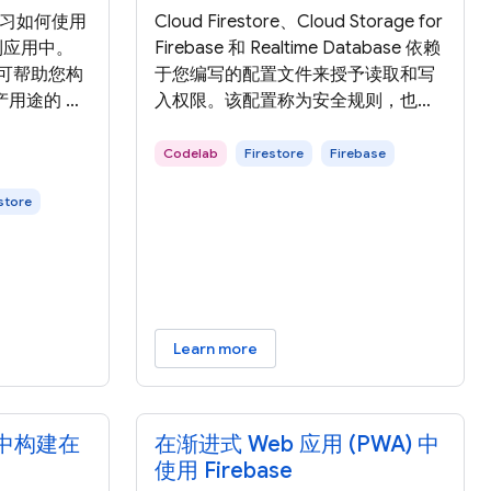
将学习如何使用
Cloud Firestore、Cloud Storage for
成到应用中。
Firebase 和 Realtime Database 依赖
，可帮助您构
于您编写的配置文件来授予读取和写
用途的 AI
入权限。该配置称为安全规则，也可
专为应用开发者
充当应用的架构。它是应用开发过程
的模式和范
中最重要的部分之一。此 Codelab 将
Codelab
Firestore
Firebase
集成到应用
引导您完成此过程。 在此 Codelab
store
队构建，充分利
中，您将保护基于 Firestore 构建的简
万开发者使
单博客平台。您将使用 Firestore 模拟
本部分中，
器针对安全规则运行单元测试，并确
中构建的
保这些规则允许和禁止您预期的访问
用的云服务。
权限。 您将了解如何：
Learn more
re 中构建在
在渐进式 Web 应用 (PWA) 中
使用 Firebase