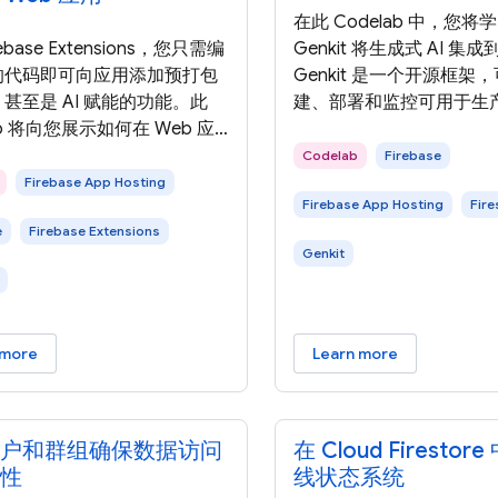
在此 Codelab 中，您
ebase Extensions，您只需编
Genkit 将生成式 AI 集
的代码即可向应用添加预打包
Genkit 是一个开源框架
甚至是 AI 赋能的功能。此
建、部署和监控可用于生产
ab 将向您展示如何在 Web 应
赋能的应用。 Genkit 
 Firebase Extensions，
而设计，可帮助您以熟悉
Codelab
Firebase
 Gemini API 根据提供的上
式轻松将强大的 AI 功能
Firebase App Hosting
Firebase App Hosting
Fire
最终用户输入生成图片说明、
中。它由 Firebase 团
e
Firebase Extensions
甚至个性化推荐。 在此
用了我们在构建全球数百
Genkit
lab 中，您将了解如何使用
用的工具方面的经验。 在
se Extensions 构建 AI 赋能的
您将了解在此 Codelab 
应用，以提供富有吸引力的用户
Web 应用，以及您将使
 在本部分中，您将查看在此
在此 Codelab
 more
Learn more
户和群组确保数据访问
在 Cloud Firesto
性
线状态系统