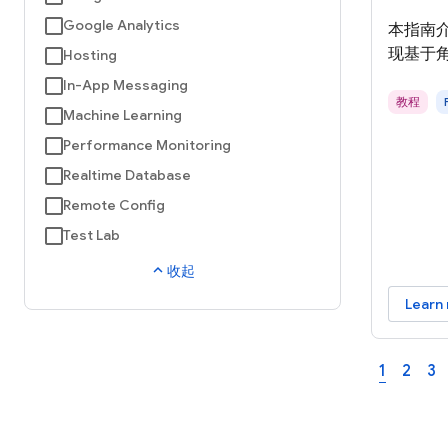
Google Analytics
本指南介绍
现基于
Hosting
In-App Messaging
教程
Machine Learning
Performance Monitoring
Realtime Database
Remote Config
Test Lab
expand_less
收起
Learn
1
2
3