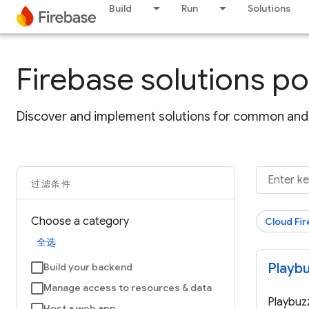
Build
Run
Solutions
Firebase solutions po
Discover and implement solutions for common and 
过滤条件
Choose a category
Cloud Fir
全选
Playb
Build your backend
Manage access to resources & data
Play
Host a web app