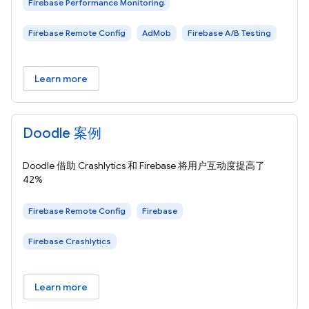
Firebase Performance Monitoring
Firebase Remote Config
AdMob
Firebase A/B Testing
Learn more
Doodle 案例
Doodle 借助 Crashlytics 和 Firebase 将用户互动度提高了
42%
Firebase Remote Config
Firebase
Firebase Crashlytics
Learn more