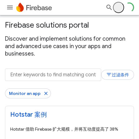
Firebase solutions portal
Discover and implement solutions for common
and advanced use cases in your apps and
businesses.
filter_list
过滤条件
Monitor an app
Hotstar 案例
Hotstar 借助 Firebase 扩大规模，并将互动度提高了 38%