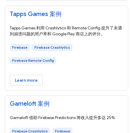
Tapps Games 案例
Tapps Games 利用 Crashlytics 和 Remote Config 提升了未遇
到崩溃问题的用户率和 Google Play 商店上的评分。
Firebase
Firebase Crashlytics
Firebase Remote Config
Learn more
Gameloft 案例
Gameloft 借助 Firebase Predictions 将收入提升多达 25%
Firebase Crashlytics
Firebase