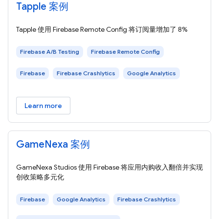
Tapple 案例
Tapple 使用 Firebase Remote Config 将订阅量增加了 8%
Firebase A/B Testing
Firebase Remote Config
Firebase
Firebase Crashlytics
Google Analytics
Learn more
GameNexa 案例
GameNexa Studios 使用 Firebase 将应用内购收入翻倍并实现
创收策略多元化
Firebase
Google Analytics
Firebase Crashlytics