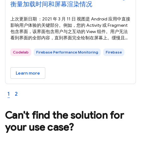
衡量加载时间和屏幕渲染情况
上次更新日期 ：2021 年 3 月 11 日 视图是 Android 应用中直接
影响用户体验的关键部分。例如，您的 Activity 或 Fragment
包含界面，该界面包含用户与之互动的 View 组件。用户无法
看到界面的全部内容，直到界面完全绘制在屏幕上。缓慢且卡
顿的界面会直接影响用户与应用的互动，并造成糟糕的用户体
验。 Firebase Performance Monitoring 可开箱即用地自动捕
Codelab
Firebase Performance Monitoring
Firebase
获一些性能数据，例如应用启动时间（即仅限 第一个 Activity
Learn more
1
2
Can't find the solution for
your use case?