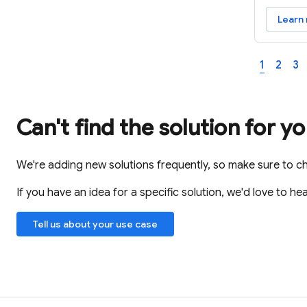
Learn
1
2
3
Can't find the solution for y
We're adding new solutions frequently, so make sure to c
If you have an idea for a specific solution, we'd love to hea
Tell us about your use case