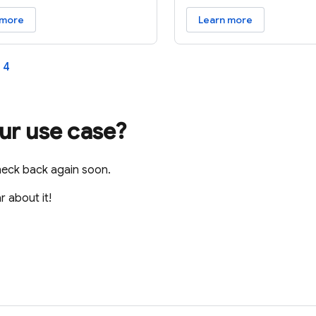
 more
Learn more
4
our use case?
heck back again soon.
r about it!