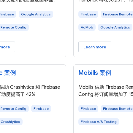
自定义应用的欢迎返回界面。
Halfbrick 将收入提升了 1
Firebase
Google Analytics
Firebase
Firebase Remote
 Remote Config
AdMob
Google Analytics
 more
Learn more
le 案例
Mobills 案例
借助 Crashlytics 和 Firebase
Mobills 借助 Firebase Re
动度提高了 42%
Config 将订阅量增加了 1
 Remote Config
Firebase
Firebase
Firebase Remote
 Crashlytics
Firebase A/B Testing