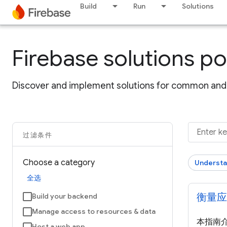
Build
Run
Solutions
Firebase solutions po
Discover and implement solutions for common and 
过滤条件
Choose a category
Understa
全选
衡量应
Build your backend
Manage access to resources & data
本指南介
Host a web app