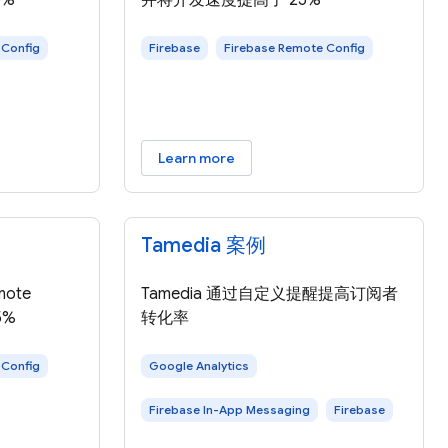
6%
并将开发速度提高了 25%
 Config
Firebase
Firebase Remote Config
Learn more
Tamedia 案例
mote
Tamedia 通过自定义提醒提高订阅者
5%
转化率
 Config
Google Analytics
Firebase In-App Messaging
Firebase