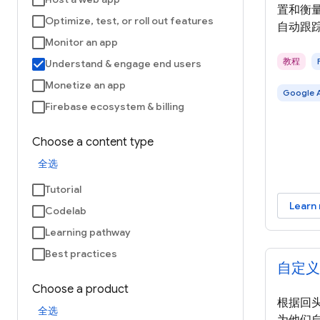
置和衡
Optimize, test, or roll out features
自动跟
Monitor an app
教程
Understand & engage end users
Monetize an app
Google A
Firebase ecosystem & billing
Choose a content type
全选
Tutorial
Learn
Codelab
Learning pathway
Best practices
自定义
Choose a product
根据回
全选