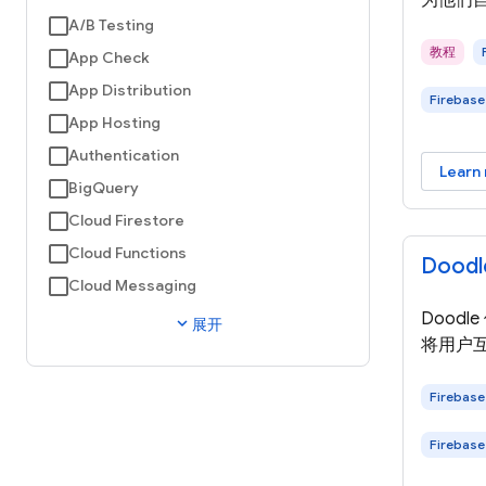
为他们
A/B Testing
教程
App Check
App Distribution
Firebase
App Hosting
Authentication
Learn
BigQuery
Cloud Firestore
Cloud Functions
Dood
Cloud Messaging
Doodle 
expand_more
展开
将用户互
Firebase
Firebase