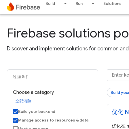
Build
Run
Solutions
Firebase solutions po
Discover and implement solutions for common and 
过滤条件
Choose a category
Build you
全部清除
优化 N
Build your backend
Manage access to resources & data
优化在 mo
Host a web app