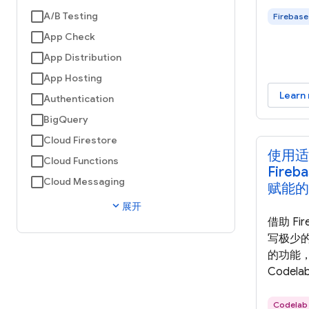
A/B Testing
Firebase
App Check
App Distribution
App Hosting
Learn
Authentication
BigQuery
Cloud Firestore
使用适用
Cloud Functions
Fireb
Cloud Messaging
赋能的
expand_more
展开
借助 Fir
写极少
的功能，
Codel
用中集成两个
以便您利用
Codelab