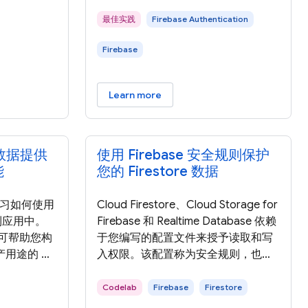
最佳实践
Firebase Authentication
Firebase
Learn more
由数据提供
使用 Firebase 安全规则保护
能
您的 Firestore 数据
将学习如何使用
Cloud Firestore、Cloud Storage for
成到应用中。
Firebase 和 Realtime Database 依赖
，可帮助您构
于您编写的配置文件来授予读取和写
用途的 AI
入权限。该配置称为安全规则，也可
专为应用开发者
充当应用的架构。它是应用开发过程
的模式和范
中最重要的部分之一。此 Codelab 将
Codelab
Firebase
Firestore
集成到应用
引导您完成此过程。 在此 Codelab