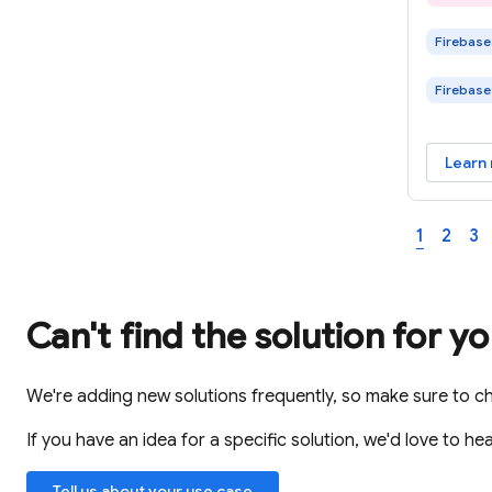
下文和
Firebase
摘要，
Code
Firebase
Fireba
Web 
体验。
Learn
1
2
3
Can't find the solution for y
We're adding new solutions frequently, so make sure to c
If you have an idea for a specific solution, we'd love to hea
Tell us about your use case