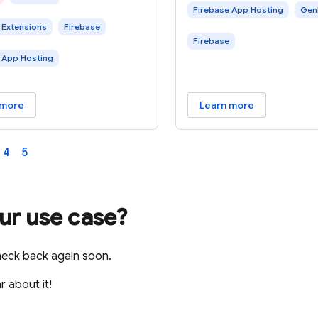
Firebase App Hosting
Gen
最终用户输入生成图片说明、
中。它由 Firebase 团
 Extensions
Firebase
甚至个性化推荐。 在此
用了我们在构建全球数百
Firebase
lab 中，您将了解如何使用
用的工具方面的经验。 在
 App Hosting
se Extensions 构建 AI 赋能的
您将了解在此 Codelab 
应用，以提供富有吸引力的用户
Web 应用，以及您将使
 在本部分中，您将查看在此
在此 Codelab
 more
Learn more
4
5
our use case?
heck back again soon.
r about it!