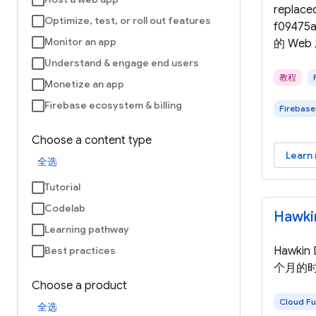
replace
Optimize, test, or roll out features
f09475
Monitor an app
的 We
Understand & engage end users
教程
Monetize an app
Firebase ecosystem & billing
Firebase
Choose a content type
Learn
全选
Tutorial
Codelab
Hawki
Learning pathway
Best practices
Hawkin
个月的
Choose a product
Cloud Fu
全选