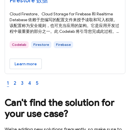
Firestore 数据
Cloud Firestore、Cloud Storage for Firebase 和 Realtime
Database 依赖于您编写的配置文件来授予读取和写入权限。
该配置称为安全规则，也可充当应用的架构。它是应用开发过
程中最重要的部分之一。此 Codelab 将引导您完成此过程。
在此 Codelab 中，您将保护基于 Firestore 构建的简单博客平
台。您将使用 Firestore 模拟器针对安全规则运行单元测试，
Codelab
Firestore
Firebase
并确保这些规则允许和禁止您预期的访问权限。 您将了解如
何：
Learn more
1
2
3
4
5
Can't find the solution for
your use case?
We're adding new solutions frequently, so make sure to