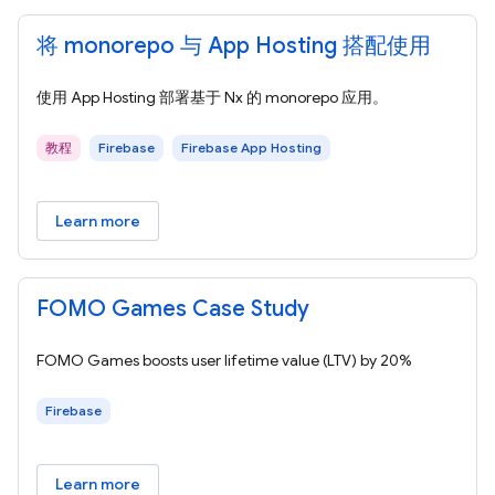
将 monorepo 与 App Hosting 搭配使用
使用 App Hosting 部署基于 Nx 的 monorepo 应用。
教程
Firebase
Firebase App Hosting
Learn more
FOMO Games Case Study
FOMO Games boosts user lifetime value (LTV) by 20%
Firebase
Learn more