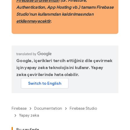
Firebase ürünlerimizin
(ör. Firestore,
Authentication, App Hosting vb.) tamamı Firebase
Studio'nun kullanımdan kaldırılmasından
etkilenmeyecektir
.
Google, içerikleri tercih ettiğiniz dile çevirmek
için yapay zeka teknolojisini kullanır. Yapay
zeka çevirilerinde hata olabilir.
Firebase
Documentation
Firebase Studio
Yapay zeka
Bu sayfada