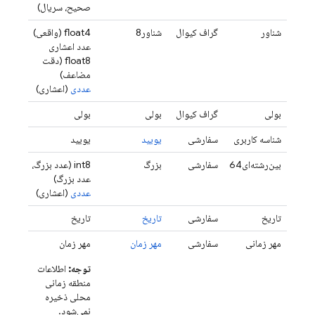
صحیح، سریال)
شناور
گراف کیوال
شناور8
float4 (واقعی)
عدد اعشاری
float8 (دقت
مضاعف)
عددی
(اعشاری)
بولی
گراف کیوال
بولی
بولی
شناسه کاربری
سفارشی
یویید
یویید
بین‌رشته‌ای64
سفارشی
بزرگ
int8 (عدد بزرگ،
عدد بزرگ)
عددی
(اعشاری)
تاریخ
سفارشی
تاریخ
تاریخ
مهر زمانی
سفارشی
مهر زمان
مهر زمان
توجه:
اطلاعات
منطقه زمانی
محلی ذخیره
نمی‌شود.