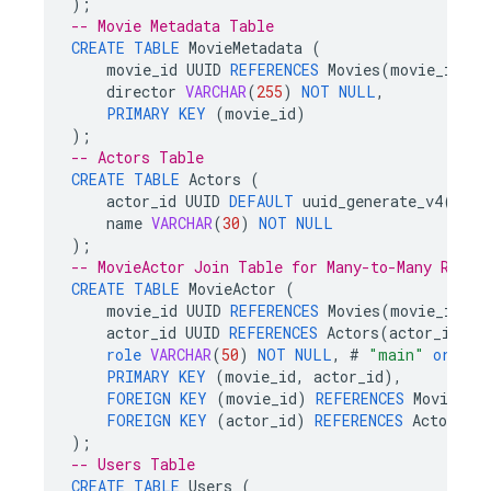
);
-- Movie Metadata Table
CREATE
TABLE
MovieMetadata
(
movie_id
UUID
REFERENCES
Movies
(
movie_id
)
U
director
VARCHAR
(
255
)
NOT
NULL
,
PRIMARY
KEY
(
movie_id
)
);
-- Actors Table
CREATE
TABLE
Actors
(
actor_id
UUID
DEFAULT
uuid_generate_v4
()
PR
name
VARCHAR
(
30
)
NOT
NULL
);
-- MovieActor Join Table for Many-to-Many Relat
CREATE
TABLE
MovieActor
(
movie_id
UUID
REFERENCES
Movies
(
movie_id
),
actor_id
UUID
REFERENCES
Actors
(
actor_id
),
role
VARCHAR
(
50
)
NOT
NULL
,
#
"main"
or
"su
PRIMARY
KEY
(
movie_id
,
actor_id
),
FOREIGN
KEY
(
movie_id
)
REFERENCES
Movies
(
m
FOREIGN
KEY
(
actor_id
)
REFERENCES
Actors
(
a
);
-- Users Table
CREATE
TABLE
Users
(