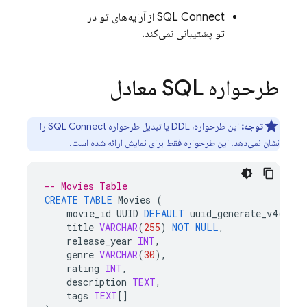
SQL Connect
از آرایه‌های تو در
تو پشتیبانی نمی‌کند.
طرحواره SQL معادل
توجه:
این طرحواره، DDL یا تبدیل طرحواره
SQL Connect
را
نشان نمی‌دهد. این طرحواره فقط برای نمایش ارائه شده است.
-- Movies Table
CREATE
TABLE
Movies
(
movie_id
UUID
DEFAULT
uuid_generate_v4
()
PR
title
VARCHAR
(
255
)
NOT
NULL
,
release_year
INT
,
genre
VARCHAR
(
30
),
rating
INT
,
description
TEXT
,
tags
TEXT
[]