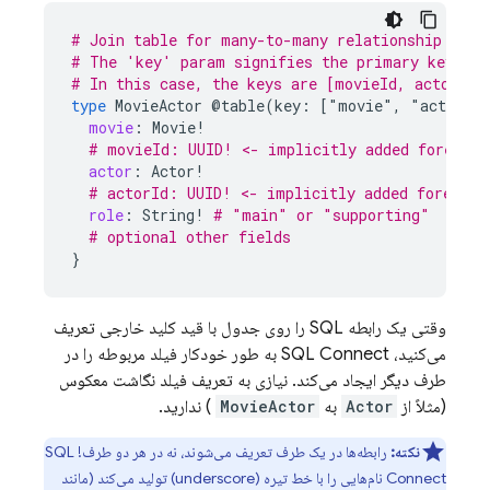
# Join table for many-to-many relationship for 
# The 'key' param signifies the primary keys of
# In this case, the keys are [movieId, actorId]
type
MovieActor
@table(key:
["movie"
,
"actor"]
movie
:
Movie
!
# movieId: UUID! <- implicitly added foreign 
actor
:
Actor
!
# actorId: UUID! <- implicitly added foreign 
role
:
String
!
# "main" or "supporting"
# optional other fields
}
وقتی یک رابطه SQL را روی جدول با قید کلید خارجی تعریف
می‌کنید،
SQL Connect
به طور خودکار فیلد مربوطه را در
طرف دیگر ایجاد می‌کند. نیازی به تعریف فیلد نگاشت معکوس
(مثلاً از
Actor
به
MovieActor
) ندارید.
نکته:
رابطه‌ها در یک طرف تعریف می‌شوند، نه در هر دو طرف!
SQL
Connect
نام‌هایی را با خط تیره (underscore) تولید می‌کند (مانند