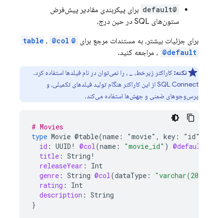
@default
برای پیکربندی مقادیر پیش‌فرض
ستون‌های SQL در حین درج.
برای جزئیات بیشتر، به مستندات مرجع برای
@table
@col
،
@default
،
مراجعه کنید.
نکته:
کاراکتر زیرخط،
، را نمی‌توان در نام فیلدها استفاده کرد.
_
SQL Connect
از این کاراکتر هنگام تولید فیلدهای تکمیلی، و
پرس‌وجوهای ضمنی و جهش‌ها استفاده می‌کند.
# Movies
type
Movie
@table(name:
"movie"
,
key:
"id")
{
id
:
UUID
!
@col
(
name
:
"movie_id"
)
@default
(
ex
title
:
String
!
releaseYear
:
Int
genre
:
String
@col
(
dataType
:
"varchar(20)"
)
rating
:
Int
description
:
String
}