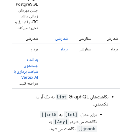
PostgreSQL
چنین مهرهای
زمانی مانند
UTC را تبدیل و
ذخیره می‌کند.
شمارش
سفارشی
شمارشی
شمارشی
بردار
سفارشی
بردار
بردار
به انجام
جستجوی
شباهت برداری با
Vertex AI
مراجعه کنید.
نگاشت‌های
List
GraphQL به یک آرایه
تک‌بعدی.
برای مثال،
[Int]
به
int5[]
نگاشت می‌شود،
[Any]
به
jsonb[]
نگاشت می‌شود.