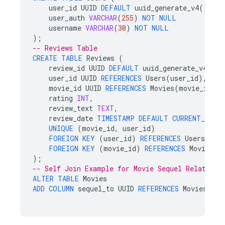
user_id
UUID
DEFAULT
uuid_generate_v4
()
PRI
user_auth
VARCHAR
(
255
)
NOT
NULL
username
VARCHAR
(
30
)
NOT
NULL
);
-- Reviews Table
CREATE
TABLE
Reviews
(
review_id
UUID
DEFAULT
uuid_generate_v4
()
P
user_id
UUID
REFERENCES
Users
(
user_id
),
movie_id
UUID
REFERENCES
Movies
(
movie_id
),
rating
INT
,
review_text
TEXT
,
review_date
TIMESTAMP
DEFAULT
CURRENT_TIME
UNIQUE
(
movie_id
,
user_id
)
FOREIGN
KEY
(
user_id
)
REFERENCES
Users
(
use
FOREIGN
KEY
(
movie_id
)
REFERENCES
Movies
(
m
);
-- Self Join Example for Movie Sequel Relations
ALTER
TABLE
Movies
ADD
COLUMN
sequel_to
UUID
REFERENCES
Movies
(
mov