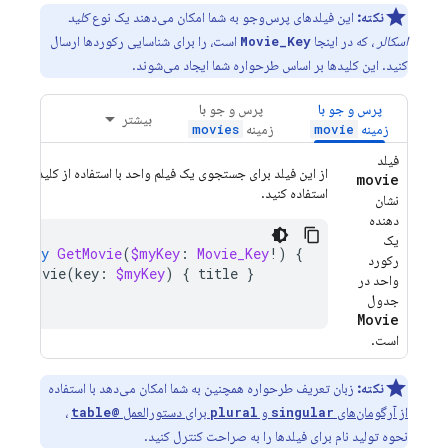
نکته:
این فیلدهای پرس‌وجو به شما امکان می‌دهند یک نوع
کلید
اسکالر
، که در اینجا
است، را برای شناسایی رکوردها ارسال
Movie_Key
کنید. این کلیدها بر اساس طرحواره شما ایجاد می‌شوند.
پرس و جو با
پرس و جو با
بیشتر
زمینه
زمینه
movies
movie
فیلد
از این فیلد برای جستجوی یک فیلم واحد با استفاده از کلید آن
movie
استفاده کنید.
نشان
دهنده
یک
query
GetMovie
(
$myKey
:
Movie_Key
!)
{
رکورد
movie
(
key
:
$myKey
)
{
title
}
واحد در
}
جدول
Movie
است.
نکته:
زبان تعریف طرحواره همچنین به شما امکان می‌دهد با استفاده
از آرگومان‌های
و
برای دستورالعمل
،
@table
plural
singular
نحوه تولید نام برای فیلدها را به صراحت کنترل کنید.