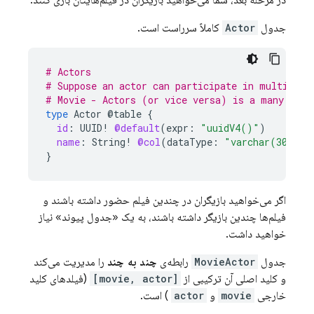
در مرحله بعد، شما می‌خواهید بازیگران در فیلم‌هایتان بازی کنند.
جدول
Actor
کاملاً سرراست است.
# Actors
# Suppose an actor can participate in multiple 
# Movie - Actors (or vice versa) is a many to m
type
Actor
@table
{
id
:
UUID
!
@default
(
expr
:
"uuidV4()"
)
name
:
String
!
@col
(
dataType
:
"varchar(30)"
)
}
اگر می‌خواهید بازیگران در چندین فیلم حضور داشته باشند و
فیلم‌ها چندین بازیگر داشته باشند، به یک «جدول پیوند» نیاز
خواهید داشت.
جدول
MovieActor
رابطه‌ی
چند به چند
را مدیریت می‌کند
و کلید اصلی آن ترکیبی از
[movie, actor]
(فیلدهای کلید
خارجی
movie
و
actor
) است.