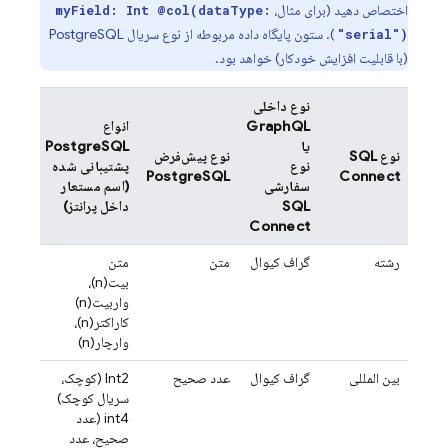
اختصاص دهید (برای مثال،
myField: Int @col(dataType:
). ستون پایگاه داده مربوطه از نوع سریال PostgreSQL
"serial")
(با قابلیت افزایش خودکار) خواهد بود.
نوع داخلی
GraphQL
انواع
یا
PostgreSQL
نوع
SQL
نوع پیش‌فرض
نوع
پشتیبانی شده
PostgreSQL
Connect
سفارشی
(اسم مستعار
SQL
داخل پرانتز)
Connect
رشته
گراف کیوال
متن
متن
بیت(n)،
واربیت(n)
کاراکتر(n)،
وارچار(n)
بین المللی
گراف کیوال
عدد صحیح
Int2 (کوچک،
سریال کوچک)
int4 (عدد
صحیح، عدد