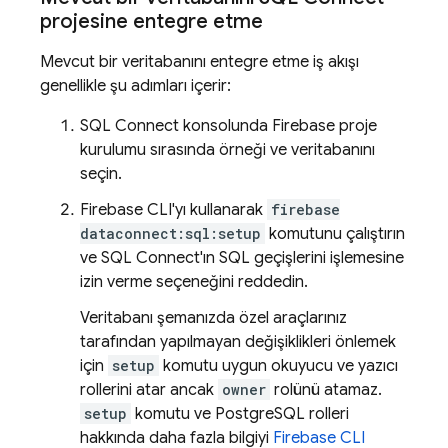
projesine entegre etme
Mevcut bir veritabanını entegre etme iş akışı
genellikle şu adımları içerir:
SQL Connect
konsolunda
Firebase
proje
kurulumu sırasında örneği ve veritabanını
seçin.
Firebase
CLI'yı kullanarak
firebase
dataconnect:sql:setup
komutunu çalıştırın
ve
SQL Connect
'ın SQL geçişlerini işlemesine
izin verme seçeneğini reddedin.
Veritabanı şemanızda özel araçlarınız
tarafından yapılmayan değişiklikleri önlemek
için
setup
komutu uygun okuyucu ve yazıcı
rollerini atar ancak
owner
rolünü atamaz.
setup
komutu ve PostgreSQL rolleri
hakkında daha fazla bilgiyi
Firebase
CLI