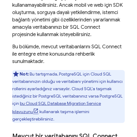
kullanamayabilirsiniz. Ancak mobil ve web için SDK
oluşturma, sorguya dayalı yetkilendirme, istemci
bağlantı yönetimi gibi özelliklerinden yararlanmak
amacıyla veritabanınızı bir
SQL Connect
projesinde kullanmak isteyebilirsiniz.
Bu bölümde, mevcut veritabanlarını
SQL Connect
ile entegre etme konusunda rehberlik
sunulmaktadır.
Not:
Bu tartışmada, PostgreSQL için
Cloud SQL
veritabanınızın olduğu ve veritabanı yönetimi için kullanıcı
rollerini ayarladığınız varsayılır.
Cloud SQL
'a taşımak
istediğiniz bir PostgreSQL veritabanınız varsa PostgreSQL
için
bu
Cloud SQL
Database Migration Service
kılavuzunu
kullanarak taşıma işlemini
gerçekleştirebilirsiniz.
Mevcut bir veritabanını
SQL Connect