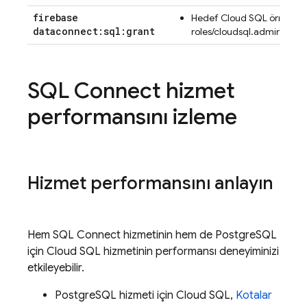
firebase
Hedef
Cloud SQL
örneğin
dataconnect:sql:grant
roles/cloudsql.admin
SQL Connect
hizmet
performansını izleme
Hizmet performansını anlayın
Hem
SQL Connect
hizmetinin hem de PostgreSQL
için
Cloud SQL
hizmetinin performansı deneyiminizi
etkileyebilir.
PostgreSQL hizmeti için
Cloud SQL
,
Kotalar