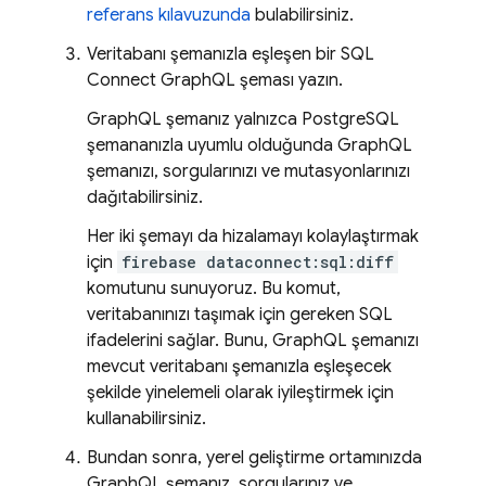
referans kılavuzunda
bulabilirsiniz.
Veritabanı şemanızla eşleşen bir
SQL
Connect
GraphQL şeması yazın.
GraphQL şemanız yalnızca PostgreSQL
şemananızla uyumlu olduğunda GraphQL
şemanızı, sorgularınızı ve mutasyonlarınızı
dağıtabilirsiniz.
Her iki şemayı da hizalamayı kolaylaştırmak
için
firebase dataconnect:sql:diff
komutunu sunuyoruz. Bu komut,
veritabanınızı taşımak için gereken SQL
ifadelerini sağlar. Bunu, GraphQL şemanızı
mevcut veritabanı şemanızla eşleşecek
şekilde yinelemeli olarak iyileştirmek için
kullanabilirsiniz.
Bundan sonra, yerel geliştirme ortamınızda
GraphQL şemanız, sorgularınız ve