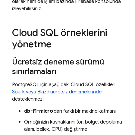
olarak hem de işlem bazında
Firebase
konsolunda
izleyebilirsiniz.
Cloud SQL
örneklerini
yönetme
Ücretsiz deneme sürümü
sınırlamaları
PostgreSQL için aşağıdaki
Cloud SQL
özellikleri,
Spark veya Blaze ücretsiz denemelerinde
desteklenmez:
db-f1-micro
'dan farklı bir makine katmanı
Örneğinizin kaynaklarını (ör. bölge, depolama
alanı, bellek, CPU) değiştirme