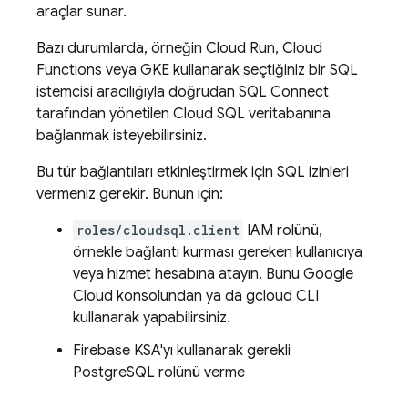
araçlar sunar.
Bazı durumlarda, örneğin
Cloud Run
,
Cloud
Functions
veya GKE kullanarak seçtiğiniz bir SQL
istemcisi aracılığıyla doğrudan
SQL Connect
tarafından yönetilen
Cloud SQL
veritabanına
bağlanmak isteyebilirsiniz.
Bu tür bağlantıları etkinleştirmek için SQL izinleri
vermeniz gerekir. Bunun için:
roles/cloudsql.client
IAM rolünü,
örnekle bağlantı kurması gereken kullanıcıya
veya hizmet hesabına atayın. Bunu
Google
Cloud
konsolundan ya da
gcloud CLI
kullanarak yapabilirsiniz.
Firebase
KSA'yı kullanarak gerekli
PostgreSQL rolünü verme