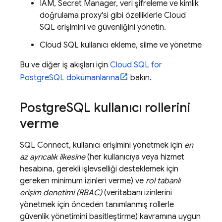
IAM, Secret Manager, veri şifreleme ve kimlik
doğrulama proxy'si gibi özelliklerle
Cloud
SQL
erişimini ve güvenliğini yönetin.
Cloud SQL
kullanıcı ekleme, silme ve yönetme
Bu ve diğer iş akışları için
Cloud SQL
for
PostgreSQL dokümanlarına
bakın.
Postgre
SQL kullanıcı rollerini
verme
SQL Connect
, kullanıcı erişimini yönetmek için
en
az ayrıcalık ilkesine
(her kullanıcıya veya hizmet
hesabına, gerekli işlevselliği desteklemek için
gereken minimum izinleri verme) ve
rol tabanlı
erişim denetimi (RBAC)
(veritabanı izinlerini
yönetmek için önceden tanımlanmış rollerle
güvenlik yönetimini basitleştirme) kavramına uygun