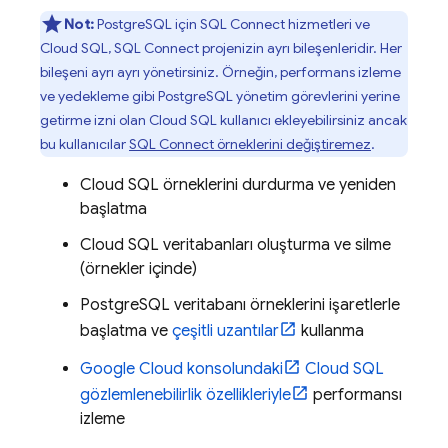
Not:
PostgreSQL için
SQL Connect
hizmetleri ve
Cloud SQL
,
SQL Connect
projenizin ayrı bileşenleridir. Her
bileşeni ayrı ayrı yönetirsiniz. Örneğin, performans izleme
ve yedekleme gibi PostgreSQL yönetim görevlerini yerine
getirme izni olan
Cloud SQL
kullanıcı ekleyebilirsiniz ancak
bu kullanıcılar
SQL Connect
örneklerini değiştiremez
.
Cloud SQL
örneklerini durdurma ve yeniden
başlatma
Cloud SQL
veritabanları oluşturma ve silme
(örnekler içinde)
PostgreSQL veritabanı örneklerini işaretlerle
başlatma ve
çeşitli uzantılar
kullanma
Google Cloud
konsolundaki
Cloud SQL
gözlemlenebilirlik özellikleriyle
performansı
izleme