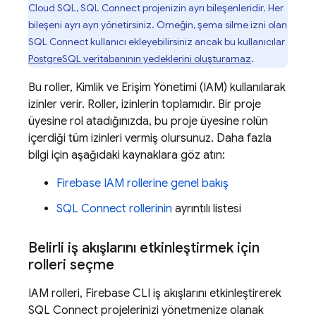
Cloud SQL
,
SQL Connect
projenizin ayrı bileşenleridir. Her
bileşeni ayrı ayrı yönetirsiniz. Örneğin, şema silme izni olan
SQL Connect
kullanıcı ekleyebilirsiniz ancak bu kullanıcılar
PostgreSQL veritabanının yedeklerini oluşturamaz
.
Bu roller, Kimlik ve Erişim Yönetimi (IAM) kullanılarak
izinler verir. Roller, izinlerin toplamıdır. Bir proje
üyesine rol atadığınızda, bu proje üyesine rolün
içerdiği tüm izinleri vermiş olursunuz. Daha fazla
bilgi için aşağıdaki kaynaklara göz atın:
Firebase IAM rollerine genel bakış
SQL Connect
rollerinin
ayrıntılı listesi
Belirli iş akışlarını etkinleştirmek için
rolleri seçme
IAM rolleri,
Firebase
CLI iş akışlarını etkinleştirerek
SQL Connect
projelerinizi yönetmenize olanak