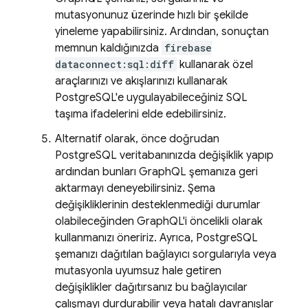
mutasyonunuz üzerinde hızlı bir şekilde
yineleme yapabilirsiniz. Ardından, sonuçtan
memnun kaldığınızda
firebase
dataconnect:sql:diff
kullanarak özel
araçlarınızı ve akışlarınızı kullanarak
PostgreSQL'e uygulayabileceğiniz SQL
taşıma ifadelerini elde edebilirsiniz.
Alternatif olarak, önce doğrudan
PostgreSQL veritabanınızda değişiklik yapıp
ardından bunları GraphQL şemanıza geri
aktarmayı deneyebilirsiniz. Şema
değişikliklerinin desteklenmediği durumlar
olabileceğinden GraphQL'i öncelikli olarak
kullanmanızı öneririz. Ayrıca, PostgreSQL
şemanızı dağıtılan bağlayıcı sorgularıyla veya
mutasyonla uyumsuz hale getiren
değişiklikler dağıtırsanız bu bağlayıcılar
çalışmayı durdurabilir veya hatalı davranışlar