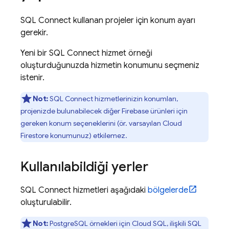
SQL Connect
kullanan projeler için konum ayarı
gerekir.
Yeni bir
SQL Connect
hizmet örneği
oluşturduğunuzda hizmetin konumunu seçmeniz
istenir.
Not:
SQL Connect
hizmetlerinizin konumları,
projenizde bulunabilecek diğer Firebase ürünleri için
gereken konum seçeneklerini (ör. varsayılan
Cloud
Firestore
konumunuz) etkilemez.
Kullanılabildiği yerler
SQL Connect
hizmetleri aşağıdaki
bölgelerde
oluşturulabilir.
Not:
PostgreSQL örnekleri için
Cloud SQL
, ilişkili
SQL