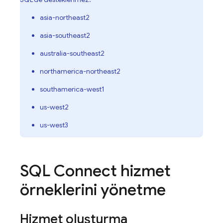
asia-northeast2
asia-southeast2
australia-southeast2
northamerica-northeast2
southamerica-west1
us-west2
us-west3
SQL Connect
hizmet
örneklerini yönetme
Hizmet oluşturma