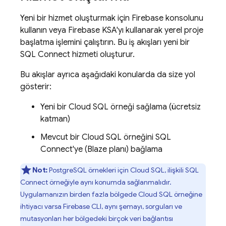
Yeni bir hizmet oluşturmak için
Firebase
konsolunu
kullanın veya
Firebase
KSA'yı kullanarak yerel proje
başlatma işlemini çalıştırın. Bu iş akışları yeni bir
SQL Connect
hizmeti oluşturur.
Bu akışlar ayrıca aşağıdaki konularda da size yol
gösterir:
Yeni bir
Cloud SQL
örneği sağlama (ücretsiz
katman)
Mevcut bir
Cloud SQL
örneğini
SQL
Connect
'ye (Blaze planı) bağlama
Not:
PostgreSQL örnekleri için
Cloud SQL
, ilişkili
SQL
Connect
örneğiyle aynı konumda sağlanmalıdır.
Uygulamanızın birden fazla bölgede
Cloud SQL
örneğine
ihtiyacı varsa
Firebase
CLI, aynı şemayı, sorguları ve
mutasyonları her bölgedeki birçok veri bağlantısı