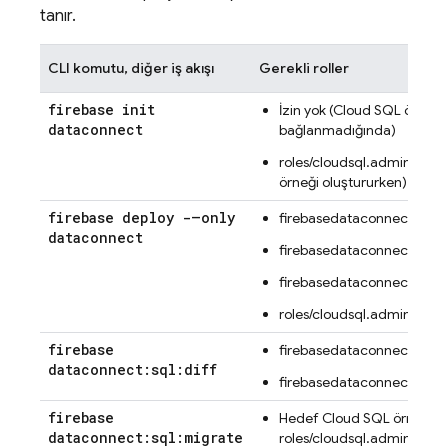
tanır.
CLI komutu, diğer iş akışı
Gerekli roller
firebase init
İzin yok (
Cloud SQL
örneği
dataconnect
bağlanmadığında)
roles/cloudsql.admin (
Clo
örneği oluştururken)
firebase deploy -–only
firebasedataconnect.conn
dataconnect
firebasedataconnect.servi
firebasedataconnect.sch
roles/cloudsql.admin
firebase
firebasedataconnect.servi
dataconnect:sql:diff
firebasedataconnect.sch
firebase
Hedef
Cloud SQL
örneğin
dataconnect:sql:migrate
roles/cloudsql.admin