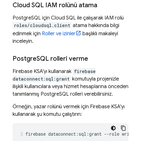
Cloud SQL
IAM rolünü atama
PostgreSQL için
Cloud SQL
ile çalışarak IAM rolü
roles/cloudsql.client
atama hakkında bilgi
edinmek için
Roller ve izinler
başlıklı makaleyi
inceleyin.
Postgre
SQL rolleri verme
Firebase
KSA'yı kullanarak
firebase
dataconnect:sql:grant
komutuyla projenizle
ilişkili kullanıcılara veya hizmet hesaplarına önceden
tanımlanmış PostgreSQL rolleri verebilirsiniz.
Örneğin, yazar rolünü vermek için
Firebase
KSA'yı
kullanarak şu komutu çalıştırın:
firebase
dataconnect:sql:grant
--role
writer