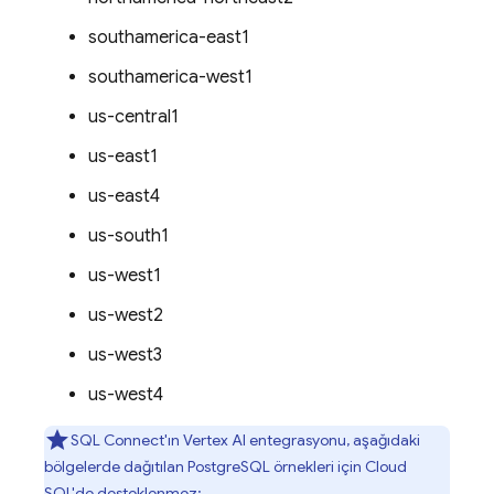
southamerica-east1
southamerica-west1
us-central1
us-east1
us-east4
us-south1
us-west1
us-west2
us-west3
us-west4
SQL Connect
'ın Vertex AI entegrasyonu, aşağıdaki
bölgelerde dağıtılan PostgreSQL örnekleri için
Cloud
SQL
'de desteklenmez: