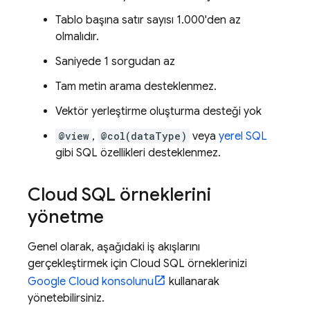
Tablo başına satır sayısı 1.000'den az
olmalıdır.
Saniyede 1 sorgudan az
Tam metin arama desteklenmez.
Vektör yerleştirme oluşturma desteği yok
@view
,
@col(dataType)
veya
yerel SQL
gibi SQL özellikleri desteklenmez.
Cloud SQL
örneklerini
yönetme
Genel olarak, aşağıdaki iş akışlarını
gerçekleştirmek için
Cloud SQL
örneklerinizi
Google Cloud
konsolunu
kullanarak
yönetebilirsiniz.