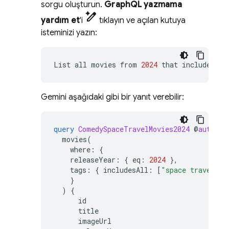
sorgu oluşturun.
GraphQL yazmama
pen_spark
yardım et
'i
tıklayın ve açılan kutuya
isteminizi yazın:
List
all
movies
from
2024
that
include
all
Gemini aşağıdaki gibi bir yanıt verebilir:
query
ComedySpaceTravelMovies2024
@
auth
(
le
movies
(
where
:
{
releaseYear
:
{
eq
:
2024
},
tags
:
{
includesAll
:
[
"space travel"
,
}
)
{
id
title
imageUrl