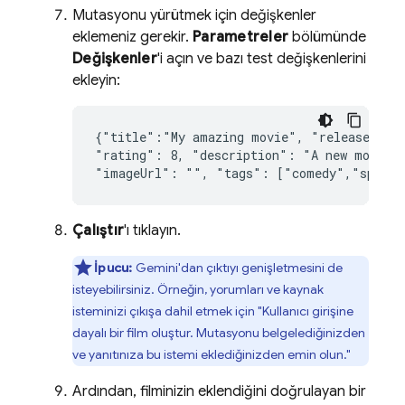
Mutasyonu yürütmek için değişkenler
eklemeniz gerekir.
Parametreler
bölümünde
Değişkenler
'i açın ve bazı test değişkenlerini
ekleyin:
{
"
title
":"
My
amazing
movie
"
,
"
releaseYear
"
rating
":
8
,
"
description
":
"
A
new
movie
"
imageUrl
":
""
,
"
tags
":
["
comedy
"
,
"
space
Çalıştır
'ı tıklayın.
İpucu:
Gemini'dan çıktıyı genişletmesini de
isteyebilirsiniz. Örneğin, yorumları ve kaynak
isteminizi çıkışa dahil etmek için "Kullanıcı girişine
dayalı bir film oluştur. Mutasyonu belgelediğinizden
ve yanıtınıza bu istemi eklediğinizden emin olun."
Ardından, filminizin eklendiğini doğrulayan bir