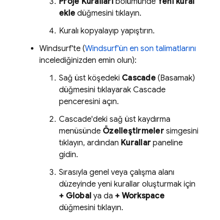
Proje Kuralları
bölümünde
Yeni kural
ekle
düğmesini tıklayın.
Kuralı kopyalayıp yapıştırın.
Windsurf'te (
Windsurf'ün en son talimatlarını
incelediğinizden emin olun):
Sağ üst köşedeki
Cascade
(Basamak)
düğmesini tıklayarak Cascade
penceresini açın.
Cascade'deki sağ üst kaydırma
menüsünde
Özelleştirmeler
simgesini
tıklayın, ardından
Kurallar
paneline
gidin.
Sırasıyla genel veya çalışma alanı
düzeyinde yeni kurallar oluşturmak için
+ Global
ya da
+ Workspace
düğmesini tıklayın.