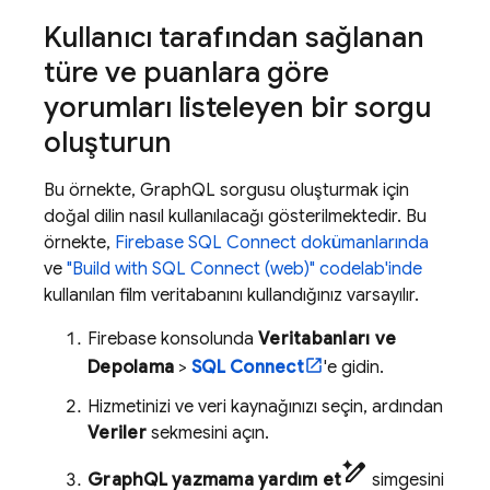
Kullanıcı tarafından sağlanan
türe ve puanlara göre
yorumları listeleyen bir sorgu
oluşturun
Bu örnekte, GraphQL sorgusu oluşturmak için
doğal dilin nasıl kullanılacağı gösterilmektedir. Bu
örnekte,
Firebase SQL Connect
dokümanlarında
ve
"Build with
SQL Connect
(web)" codelab'inde
kullanılan film veritabanını kullandığınız varsayılır.
Firebase
konsolunda
Veritabanları ve
Depolama
>
SQL Connect
'e gidin.
Hizmetinizi ve veri kaynağınızı seçin, ardından
Veriler
sekmesini açın.
pen_spark
GraphQL yazmama yardım et
simgesini