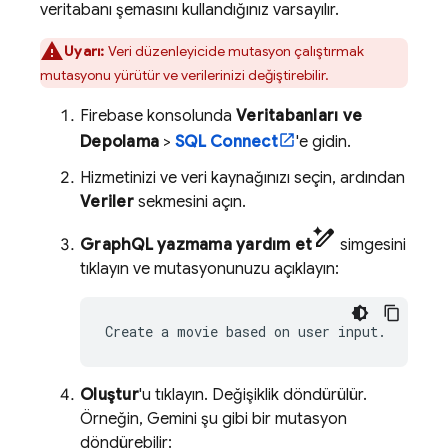
veritabanı şemasını kullandığınız varsayılır.
Uyarı:
Veri düzenleyicide mutasyon çalıştırmak
mutasyonu yürütür ve verilerinizi değiştirebilir.
Firebase
konsolunda
Veritabanları ve
Depolama
>
SQL Connect
'e gidin.
Hizmetinizi ve veri kaynağınızı seçin, ardından
Veriler
sekmesini açın.
pen_spark
GraphQL yazmama yardım et
simgesini
tıklayın ve mutasyonunuzu açıklayın:
Create
a
movie
based
on
user
Oluştur
'u tıklayın. Değişiklik döndürülür.
Örneğin, Gemini şu gibi bir mutasyon
döndürebilir: