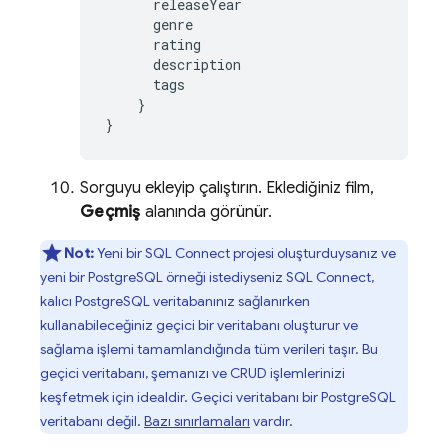
releaseYear
genre
rating
description
tags
}
}
Sorguyu ekleyip çalıştırın. Eklediğiniz film,
Geçmiş
alanında görünür.
Not:
Yeni bir
SQL Connect
projesi oluşturduysanız ve
yeni bir PostgreSQL örneği istediyseniz
SQL Connect
,
kalıcı PostgreSQL veritabanınız sağlanırken
kullanabileceğiniz geçici bir veritabanı oluşturur ve
sağlama işlemi tamamlandığında tüm verileri taşır. Bu
geçici veritabanı, şemanızı ve CRUD işlemlerinizi
keşfetmek için idealdir. Geçici veritabanı bir PostgreSQL
veritabanı değil.
Bazı sınırlamaları
vardır.