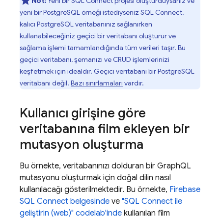
Not:
Yeni bir
SQL Connect
projesi oluşturduysanız ve
yeni bir PostgreSQL örneği istediyseniz
SQL Connect
,
kalıcı PostgreSQL veritabanınız sağlanırken
kullanabileceğiniz geçici bir veritabanı oluşturur ve
sağlama işlemi tamamlandığında tüm verileri taşır. Bu
geçici veritabanı, şemanızı ve CRUD işlemlerinizi
keşfetmek için idealdir. Geçici veritabanı bir PostgreSQL
veritabanı değil.
Bazı sınırlamaları
vardır.
Kullanıcı girişine göre
veritabanına film ekleyen bir
mutasyon oluşturma
Bu örnekte, veritabanınızı dolduran bir GraphQL
mutasyonu oluşturmak için doğal dilin nasıl
kullanılacağı gösterilmektedir. Bu örnekte,
Firebase
SQL Connect
belgesinde
ve
"
SQL Connect
ile
geliştirin (web)" codelab'inde
kullanılan film