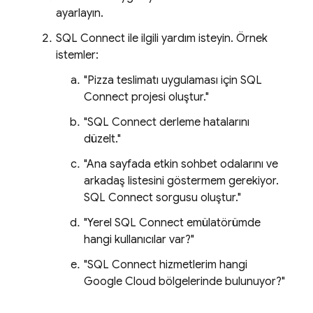
ayarlayın.
SQL Connect
ile ilgili yardım isteyin. Örnek
istemler:
"Pizza teslimatı uygulaması için
SQL
Connect
projesi oluştur."
"
SQL Connect
derleme hatalarını
düzelt."
"Ana sayfada etkin sohbet odalarını ve
arkadaş listesini göstermem gerekiyor.
SQL Connect
sorgusu oluştur."
"Yerel
SQL Connect
emülatörümde
hangi kullanıcılar var?"
"
SQL Connect
hizmetlerim hangi
Google Cloud bölgelerinde bulunuyor?"