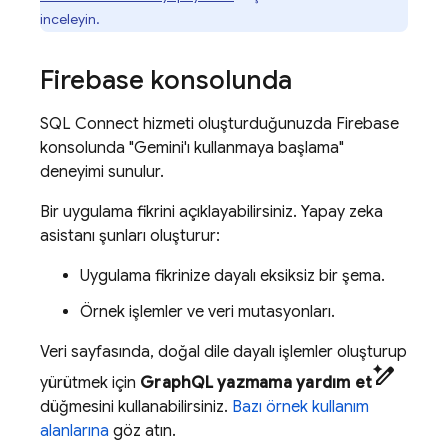
inceleyin.
Firebase
konsolunda
SQL Connect
hizmeti oluşturduğunuzda
Firebase
konsolunda "Gemini'ı kullanmaya başlama"
deneyimi sunulur.
Bir uygulama fikrini açıklayabilirsiniz. Yapay zeka
asistanı şunları oluşturur:
Uygulama fikrinize dayalı eksiksiz bir şema.
Örnek işlemler ve veri mutasyonları.
Veri sayfasında, doğal dile dayalı işlemler oluşturup
pen_spark
yürütmek için
GraphQL yazmama yardım et
düğmesini kullanabilirsiniz.
Bazı örnek kullanım
alanlarına
göz atın.