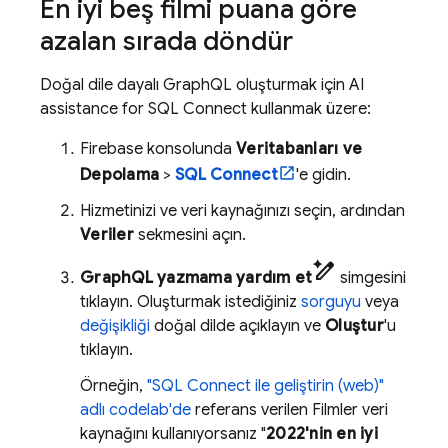
En iyi beş filmi puana göre
azalan sırada döndür
Doğal dile dayalı GraphQL oluşturmak için
AI
assistance for
SQL Connect
kullanmak üzere:
Firebase
konsolunda
Veritabanları ve
Depolama
>
SQL Connect
'e gidin.
Hizmetinizi ve veri kaynağınızı seçin, ardından
Veriler
sekmesini açın.
pen_spark
GraphQL yazmama yardım et
simgesini
tıklayın. Oluşturmak istediğiniz
sorguyu
veya
değişikliği
doğal dilde açıklayın ve
Oluştur
'u
tıklayın.
Örneğin,
"
SQL Connect
ile geliştirin (web)"
adlı codelab'de
referans verilen Filmler veri
kaynağını kullanıyorsanız "
2022'nin en iyi