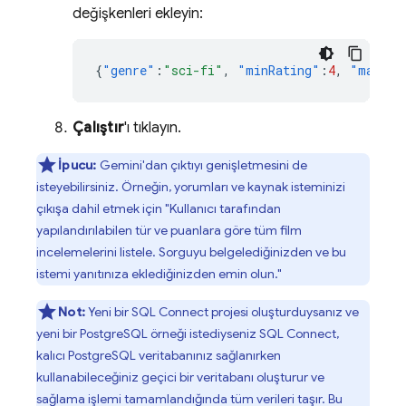
değişkenleri ekleyin:
{
"genre"
:
"sci-fi"
,
"minRating"
:
4
,
"maxRat
Çalıştır
'ı tıklayın.
İpucu:
Gemini'dan çıktıyı genişletmesini de
isteyebilirsiniz. Örneğin, yorumları ve kaynak isteminizi
çıkışa dahil etmek için "Kullanıcı tarafından
yapılandırılabilen tür ve puanlara göre tüm film
incelemelerini listele. Sorguyu belgelediğinizden ve bu
istemi yanıtınıza eklediğinizden emin olun."
Not:
Yeni bir
SQL Connect
projesi oluşturduysanız ve
yeni bir PostgreSQL örneği istediyseniz
SQL Connect
,
kalıcı PostgreSQL veritabanınız sağlanırken
kullanabileceğiniz geçici bir veritabanı oluşturur ve
sağlama işlemi tamamlandığında tüm verileri taşır. Bu