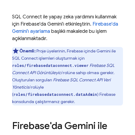
SQL Connect
ile yapay zeka yardımını kullanmak
için
Firebase
'da Gemini'ı etkinleştirin.
Firebase
'da
Gemini'ı ayarlama
başlıklı makalede bu işlem
açıklanmaktadır.
Önemli:
Proje üyelerinin,
Firebase
içinde Gemini ile
SQL Connect
işlemleri oluşturmak için
Firebase SQL
roles/firebasedataconnect.viewer
Connect
API Görüntüleyici
rolüne sahip olması gerekir.
Oluşturulan sorguları
Firebase SQL Connect
API Veri
Yöneticisi
rolüyle
(
)
Firebase
roles/firebasedataconnect.dataAdmin
konsolunda çalıştırmanız gerekir.
Firebase
'da Gemini ile