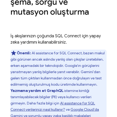
şema
,
sorgu ve
mutasyon oluşturma
İş akışlarınızın çoğunda
SQL Connect
için yapay
zeka yardımını kullanabilirsiniz.
Önemli:
AI assistance for
SQL Connect
, bazen makul
gibi görünen ancak aslında yanlış olan çıkışlar üretebilen,
erken aşamadaki bir teknolojidir. Google'ın görüşlerini
yansıtmayan yanlış bilgilerle yanıt verebilir. Gemini'dan
gelen tüm çıktıları kullanmadan önce doğrulayın ve test
edilmemiş oluşturulmuş kodu üretimde kullanmayın.
Yazmama yardım et GraphQL
istemine kimliği
tanımlayabilecek bilgiler (PII) veya kullanıcı verileri
girmeyin. Daha fazla bilgi için
AI assistance for
SQL
Connect
verilerinizi nasıl kullanır?
ve
Google Cloud'da
Gemini ve sorumlu yapay zeka
başlıklı makaleleri