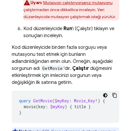
Uyarı:
Mutasyon çalıştırıyorsanız mutasyonu
çalıştırmadan önce dikkatlice inceleyin. Veri
düzenleyicide mutasyon çalıştırmak isteği yürütür.
Kod düzenleyicide
Run
'ı (Çalıştır) tıklayın ve
sonuçları inceleyin.
Kod düzenleyicide birden fazla sorguyu veya
mutasyonu test etmek için bunların
adlandırıldığından emin olun. Örneğin, aşağıdaki
sorgunun adı
GetMovie
'dır.
Çalıştır
düğmesini
etkinleştirmek için imlecinizi sorgunun veya
değişikliğin ilk satırına getirin.
query
GetMovie
(
$myKey
:
Movie_Key
!)
{
movie
(
key
:
$myKey
)
{
title
}
}