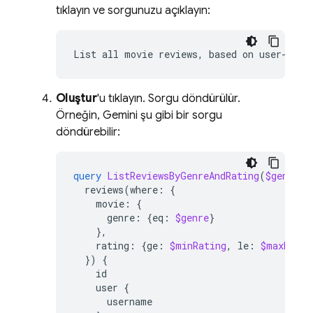
tıklayın ve sorgunuzu açıklayın:
List
all
movie
reviews,
based
on
user-conf
Oluştur
'u tıklayın. Sorgu döndürülür.
Örneğin, Gemini şu gibi bir sorgu
döndürebilir:
query
ListReviewsByGenreAndRating
(
$genre
:
reviews
(
where
:
{
movie
:
{
genre
:
{
eq
:
$genre
}
},
rating
:
{
ge
:
$minRating
,
le
:
$maxRatin
})
{
id
user
{
username