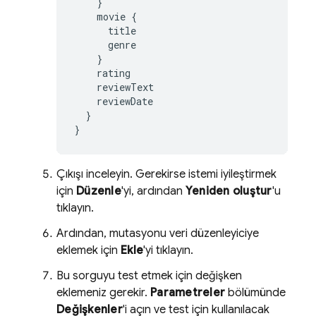
}
movie
{
title
genre
}
rating
reviewText
reviewDate
}
}
Çıkışı inceleyin. Gerekirse istemi iyileştirmek
için
Düzenle
'yi, ardından
Yeniden oluştur
'u
tıklayın.
Ardından, mutasyonu veri düzenleyiciye
eklemek için
Ekle
'yi tıklayın.
Bu sorguyu test etmek için değişken
eklemeniz gerekir.
Parametreler
bölümünde
Değişkenler
'i açın ve test için kullanılacak