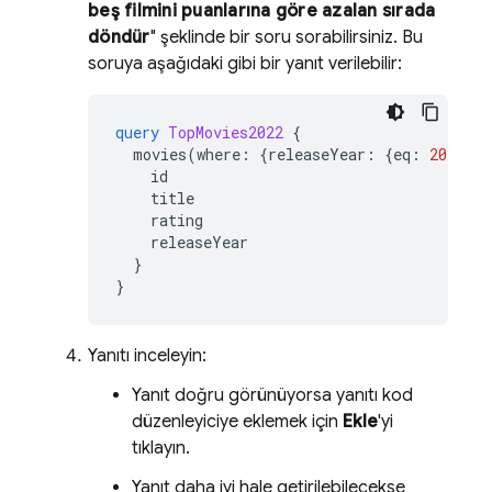
beş filmini puanlarına göre azalan sırada
döndür
" şeklinde bir soru sorabilirsiniz. Bu
soruya aşağıdaki gibi bir yanıt verilebilir:
query
TopMovies2022
{
movies
(
where
:
{
releaseYear
:
{
eq
:
2022
}},
id
title
rating
releaseYear
}
}
Yanıtı inceleyin:
Yanıt doğru görünüyorsa yanıtı kod
düzenleyiciye eklemek için
Ekle
'yi
tıklayın.
Yanıt daha iyi hale getirilebilecekse