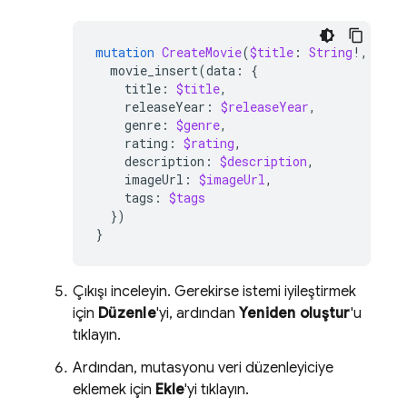
mutation
CreateMovie
(
$title
:
String
!,
$rel
movie_insert
(
data
:
{
title
:
$title
,
releaseYear
:
$releaseYear
,
genre
:
$genre
,
rating
:
$rating
,
description
:
$description
,
imageUrl
:
$imageUrl
,
tags
:
$tags
})
}
Çıkışı inceleyin. Gerekirse istemi iyileştirmek
için
Düzenle
'yi, ardından
Yeniden oluştur
'u
tıklayın.
Ardından, mutasyonu veri düzenleyiciye
eklemek için
Ekle
'yi tıklayın.