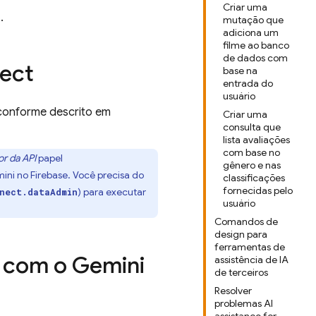
Criar uma
s
.
mutação que
adiciona um
filme ao banco
de dados com
ect
base na
entrada do
usuário
onforme descrito em
Criar uma
consulta que
lista avaliações
com base no
or da API
papel
gênero e nas
ini no
Firebase
. Você precisa do
classificações
fornecidas pelo
) para executar
nect.dataAdmin
usuário
Comandos de
design para
ferramentas de
 com o Gemini
assistência de IA
de terceiros
Resolver
problemas AI