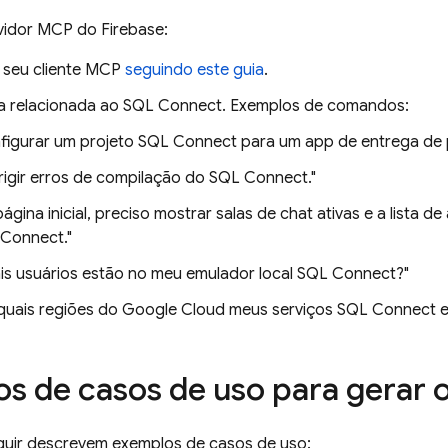
vidor MCP do Firebase:
 seu cliente MCP
seguindo este guia
.
a relacionada ao
SQL Connect
. Exemplos de comandos:
figurar um projeto
SQL Connect
para um app de entrega de p
rigir erros de compilação do
SQL Connect
."
página inicial, preciso mostrar salas de chat ativas e a lista 
 Connect
."
is usuários estão no meu emulador local
SQL Connect
?"
quais regiões do Google Cloud meus serviços
SQL Connect
e
s de casos de uso para gerar
guir descrevem exemplos de casos de uso: