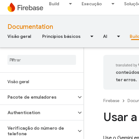
Build
Execução
Soluçõ
Documentation
Visão geral
Princípios básicos
AI
Buil
conteúdos
ter erros.
Visão geral
Pacote de emuladores
Firebase
Docum
Usar a
Authentication
Verificação do número de
telefone
Use o Gemini 