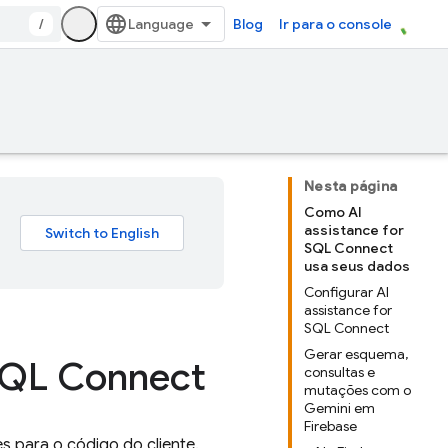
/
Blog
Ir para o console
Nesta página
Como AI
assistance for
SQL Connect
usa seus dados
Configurar AI
assistance for
SQL Connect
Gerar esquema,
 SQL Connect
consultas e
mutações com o
Gemini em
Firebase
s para o código do cliente.