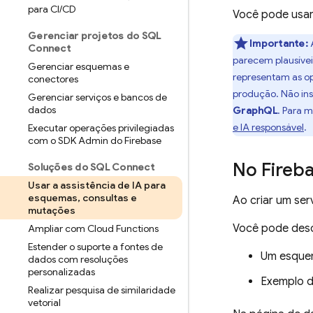
para CI
/
CD
Você pode usar 
Gerenciar projetos do SQL
Importante:
Connect
parecem plausívei
Gerenciar esquemas e
representam as op
conectores
produção. Não ins
Gerenciar serviços e bancos de
dados
GraphQL
. Para 
e IA responsável
.
Executar operações privilegiadas
com o SDK Admin do Firebase
No
Fireb
Soluções do SQL Connect
Usar a assistência de IA para
esquemas
,
consultas e
Ao criar um ser
mutações
Você pode descr
Ampliar com Cloud Functions
Estender o suporte a fontes de
Um esquem
dados com resoluções
personalizadas
Exemplo d
Realizar pesquisa de similaridade
vetorial