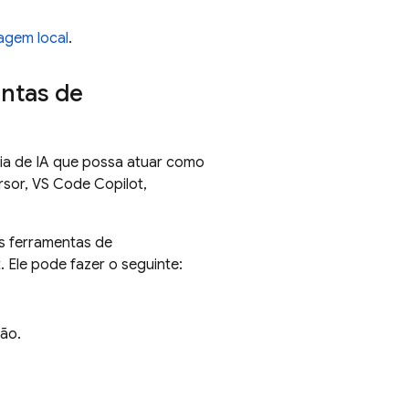
agem local
.
ntas de
ia de IA que possa atuar como
rsor, VS Code Copilot,
s ferramentas de
t
. Ele pode fazer o seguinte:
ão.