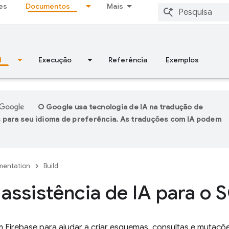
es
Documentos
Mais
d
Execução
Referência
Exemplos
O Google usa tecnologia de IA na tradução de
 para seu idioma de preferência. As traduções com IA podem
entation
Build
 assistência de IA para o
em
Firebase
para ajudar a criar esquemas, consultas e mutaçõe