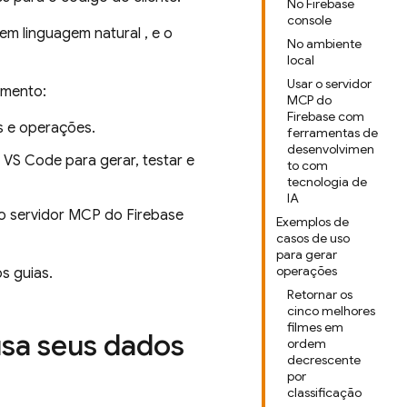
No Firebase
console
m linguagem natural , e o
No ambiente
local
Usar o servidor
imento:
MCP do
Firebase com
as e operações.
ferramentas de
desenvolvimen
 VS Code para gerar, testar e
to com
tecnologia de
IA
o servidor MCP do Firebase
Exemplos de
casos de uso
para gerar
operações
s guias.
Retornar os
cinco melhores
filmes em
sa seus dados
ordem
decrescente
por
classificação