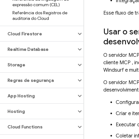
Integraçã
expressão comum (CEL)
Referência dos Registros de
Esse fluxo de t
auditoria do Cloud
Usar o s
Cloud Firestore
desenvol
Realtime Database
O servidor MCP
cliente MCP , i
Storage
Windsurf e muit
Regras de segurança
O servidor MCP
desenvolviment
App Hosting
Configura
Hosting
Criar e i
Executar 
Cloud Functions
Coletar in