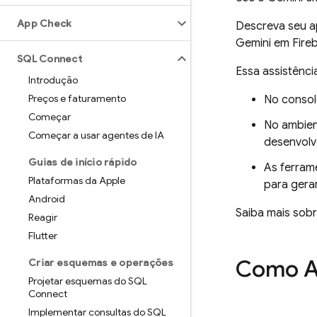
App Check
Descreva seu a
Gemini em
Fire
SQL Connect
Essa assistênci
Introdução
Preços e faturamento
No conso
Começar
No ambien
Começar a usar agentes de IA
desenvolv
Guias de início rápido
As ferram
Plataformas da Apple
para gerar
Android
Saiba mais sobr
Reagir
Flutter
Como
A
Criar esquemas e operações
Projetar esquemas do SQL
Connect
Implementar consultas do SQL