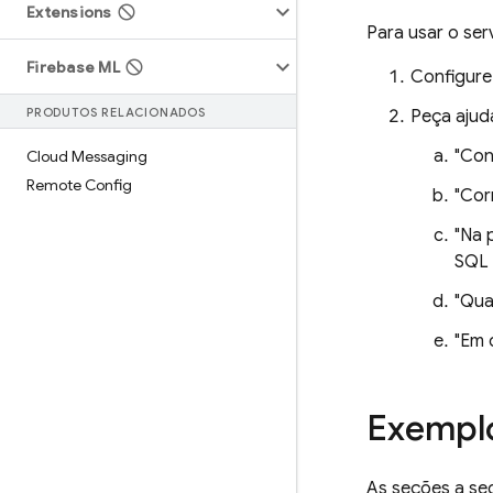
Extensions
Para usar o ser
Firebase ML
Configure
PRODUTOS RELACIONADOS
Peça ajud
"Con
Cloud Messaging
Remote Config
"Cor
"Na 
SQL
"Qua
"Em 
Exemplo
As seções a se