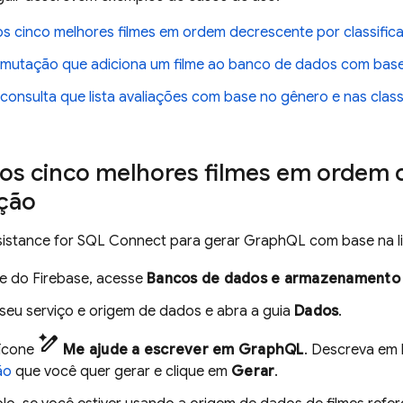
os cinco melhores filmes em ordem decrescente por classific
 mutação que adiciona um filme ao banco de dados com base
consulta que lista avaliações com base no gênero e nas class
 os cinco melhores filmes em ordem 
ação
sistance for
SQL Connect
para gerar GraphQL com base na l
le do
Firebase
, acesse
Bancos de dados e armazenamento
 seu serviço e origem de dados e abra a guia
Dados
.
pen_spark
 ícone
Me ajude a escrever em GraphQL
. Descreva em 
ão
que você quer gerar e clique em
Gerar
.