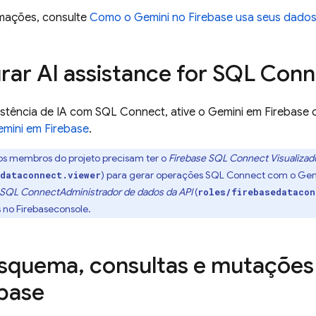
rmações, consulte
Como o Gemini no
Firebase
usa seus dado
urar
AI assistance for
SQL Conn
istência de IA com
SQL Connect
, ative o Gemini em
Firebase
c
emini em
Firebase
.
s membros do projeto precisam ter o
Firebase SQL Connect
Visualizad
) para gerar operações
SQL Connect
com o Gem
edataconnect.viewer
 SQL Connect
Administrador de dados da API
(
roles/firebasedatacon
s no
Firebase
console.
esquema
,
consultas e mutações
ebase