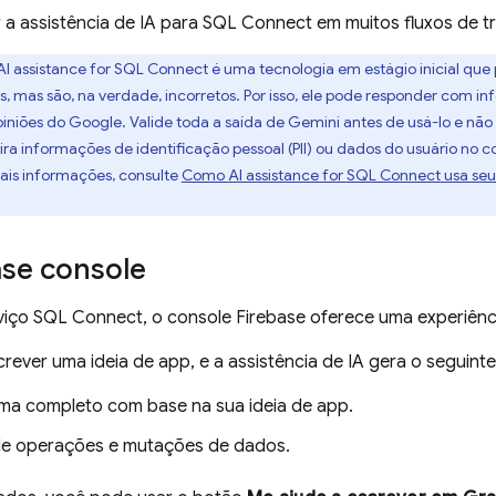
a assistência de IA para
SQL Connect
em muitos fluxos de t
AI assistance for
SQL Connect
é uma tecnologia em estágio inicial que
s, mas são, na verdade, incorretos. Por isso, ele pode responder com 
iniões do Google. Valide toda a saída de Gemini antes de usá-lo e nã
ira informações de identificação pessoal (PII) ou dados do usuário no
mais informações, consulte
Como
AI assistance for
SQL Connect
usa seu
ase
console
viço
SQL Connect
, o console
Firebase
oferece uma experiênci
ever uma ideia de app, e a assistência de IA gera o seguinte
a completo com base na sua ideia de app.
e operações e mutações de dados.