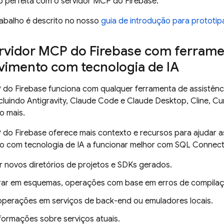
o perfeita com o servidor MCP do Firebase.
rabalho é descrito no nosso
guia de introdução para prototip
ervidor MCP do Firebase com ferrame
vimento com tecnologia de IA
 do Firebase funciona com qualquer ferramenta de assistênc
ncluindo
Antigravity
, Claude Code e Claude Desktop, Cline, Cu
o mais.
 do Firebase oferece mais contexto e recursos para ajudar a
o com tecnologia de IA a funcionar melhor com
SQL Connec
r novos diretórios de projetos e SDKs gerados.
terar em esquemas, operações com base em erros de compilaç
operações em serviços de back-end ou emuladores locais.
formações sobre serviços atuais.