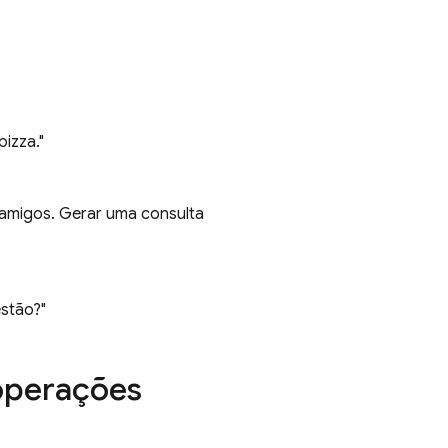
izza."
de amigos. Gerar uma consulta
stão?"
 operações