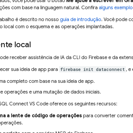
ados, você pode usar o botão
Me ajude a escrever em Gr
ções com base na linguagem natural. Confira
alguns exemplo
rabalho é descrito no nosso
guia de introdução
. Você pode c
o local com o esquema e as operações implantadas.
nte local
de receber assistência de IA da CLI do Firebase e da exte
ecer sua ideia de app para
firebase init dataconnect
, e
a completo com base na sua ideia de app.
e operações e uma mutação de dados iniciais.
SQL Connect VS Code oferece os seguintes recursos:
ina a lente de código de operações
para converter comen
perações.