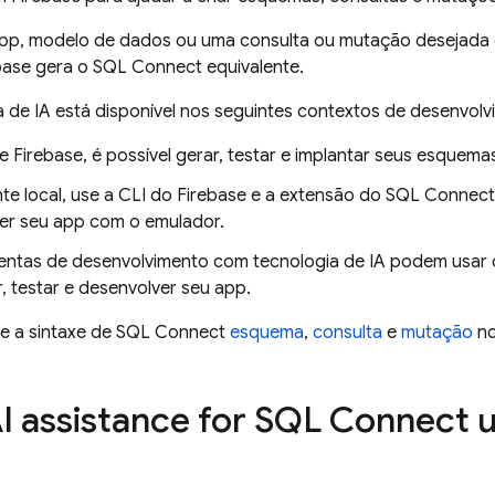
pp, modelo de dados ou uma consulta ou mutação desejada e
base
gera o
SQL Connect
equivalente.
a de IA está disponível nos seguintes contextos de desenvolv
le
Firebase
, é possível gerar, testar e implantar seus esquem
te local, use a CLI do Firebase e a extensão do SQL Connect
er seu app com o emulador.
entas de desenvolvimento com tecnologia de IA podem usar 
, testar e desenvolver seu app.
e a sintaxe de
SQL Connect
esquema
,
consulta
e
mutação
no
I assistance for
SQL Connect
u