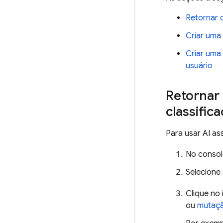
Retornar 
Criar uma
Criar uma 
usuário
Retornar
classific
Para usar
AI as
No conso
Selecione
Clique no
ou
mutaç