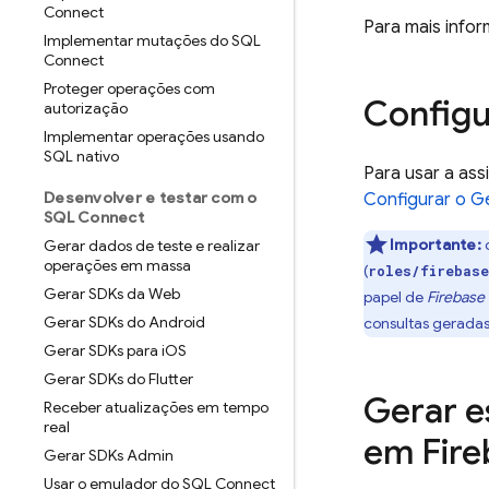
Connect
Para mais info
Implementar mutações do SQL
Connect
Proteger operações com
Config
autorização
Implementar operações usando
SQL nativo
Para usar a ass
Desenvolver e testar com o
Configurar o G
SQL Connect
Importante:
o
Gerar dados de teste e realizar
operações em massa
(
roles/firebas
Gerar SDKs da Web
papel de
Firebase
Gerar SDKs do Android
consultas gerada
Gerar SDKs para i
OS
Gerar SDKs do Flutter
Gerar 
Receber atualizações em tempo
real
em
Fir
Gerar SDKs Admin
Usar o emulador do SQL Connect