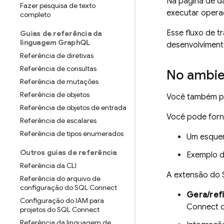
Na página de d
Fazer pesquisa de texto
executar opera
completo
Esse fluxo de t
Guias de referência da
linguagem Graph
QL
desenvolviment
Referência de diretivas
Referência de consultas
No ambie
Referência de mutações
Referência de objetos
Você também po
Referência de objetos de entrada
Você pode forn
Referência de escalares
Referência de tipos enumerados
Um esquem
Outros guias de referência
Exemplo d
Referência da CLI
A extensão do 
Referência do arquivo de
configuração do SQL Connect
Gera/ref
Configuração do IAM para
Connect
o
projetos do SQL Connect
Referência da linguagem de