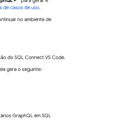
aphQL
para gerar e
s de casos de uso
.
ontinuar no ambiente de
nsão do SQL Connect VS Code.
 ela gera o seguinte:
tários GraphQL em
SQL