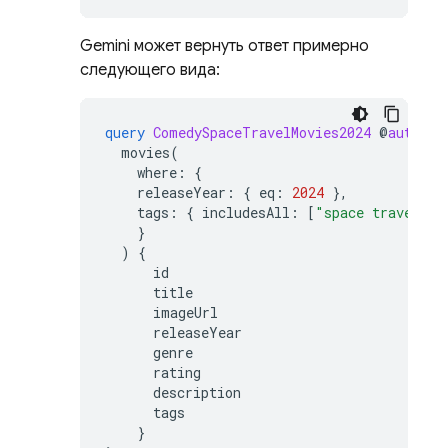
Gemini может вернуть ответ примерно
следующего вида:
query
ComedySpaceTravelMovies2024
@
auth
(
le
movies
(
where
:
{
releaseYear
:
{
eq
:
2024
},
tags
:
{
includesAll
:
[
"space travel"
,
}
)
{
id
title
imageUrl
releaseYear
genre
rating
description
tags
}