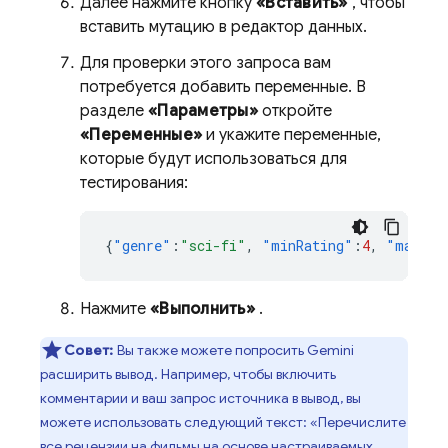
Далее нажмите кнопку
«Вставить»
, чтобы
вставить мутацию в редактор данных.
Для проверки этого запроса вам
потребуется добавить переменные. В
разделе
«Параметры»
откройте
«Переменные»
и укажите переменные,
которые будут использоваться для
тестирования:
{
"genre"
:
"sci-fi"
,
"minRating"
:
4
,
"maxRat
Нажмите
«Выполнить»
.
Совет:
Вы также можете попросить Gemini
расширить вывод. Например, чтобы включить
комментарии и ваш запрос источника в вывод, вы
можете использовать следующий текст: «Перечислите
все рецензии на фильмы на основе настраиваемых