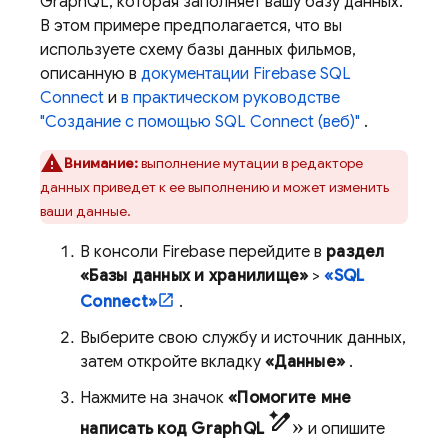
GraphQL, которая заполняет вашу базу данных.
В этом примере предполагается, что вы
используете схему базы данных фильмов,
описанную в
документации
Firebase SQL
Connect
и
в практическом руководстве
"Создание с помощью
SQL Connect
(веб)"
.
Внимание:
выполнение мутации в редакторе
данных приведет к ее выполнению и может изменить
ваши данные.
В консоли
Firebase
перейдите в
раздел
«Базы данных и хранилище»
>
«SQL
Connect»
.
Выберите свою службу и источник данных,
затем откройте вкладку
«Данные»
.
Нажмите на значок
«Помогите мне
pen_spark»
написать код GraphQL
и опишите