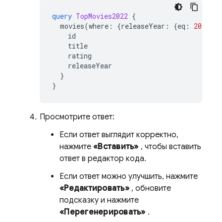
query
TopMovies2022
{
movies
(
where
:
{
releaseYear
:
{
eq
:
2022
}},
id
title
rating
releaseYear
}
}
Просмотрите ответ:
Если ответ выглядит корректно,
нажмите
«Вставить»
, чтобы вставить
ответ в редактор кода.
Если ответ можно улучшить, нажмите
«Редактировать»
, обновите
подсказку и нажмите
«Перегенерировать»
.