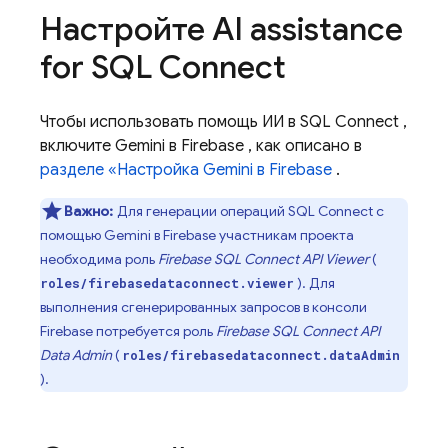
Настройте
AI assistance
for
SQL Connect
Чтобы использовать помощь ИИ в
SQL Connect
,
включите Gemini в
Firebase
, как описано в
разделе «Настройка Gemini в
Firebase
.
Важно:
Для генерации операций
SQL Connect
с
помощью Gemini в
Firebase
участникам проекта
необходима роль
Firebase SQL Connect
API Viewer
(
). Для
roles/firebasedataconnect.viewer
выполнения сгенерированных запросов в консоли
Firebase
потребуется роль
Firebase SQL Connect
API
Data Admin
(
roles/firebasedataconnect.dataAdmin
).