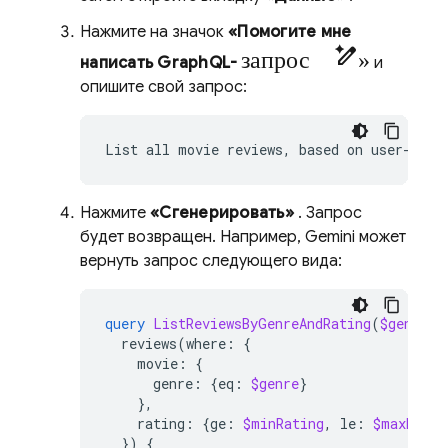
Нажмите на значок
«Помогите мне
запрос pen_spark»
написать GraphQL-
и
опишите свой запрос:
List
all
movie
reviews,
based
on
user-conf
Нажмите
«Сгенерировать»
. Запрос
будет возвращен. Например, Gemini может
вернуть запрос следующего вида:
query
ListReviewsByGenreAndRating
(
$genre
:
reviews
(
where
:
{
movie
:
{
genre
:
{
eq
:
$genre
}
},
rating
:
{
ge
:
$minRating
,
le
:
$maxRatin
})
{