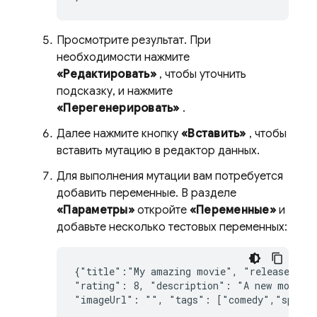
Просмотрите результат. При
необходимости нажмите
«Редактировать»
, чтобы уточнить
подсказку, и нажмите
«Перегенерировать»
.
Далее нажмите кнопку
«Вставить»
, чтобы
вставить мутацию в редактор данных.
Для выполнения мутации вам потребуется
добавить переменные. В разделе
«Параметры»
откройте
«Переменные»
и
добавьте несколько тестовых переменных:
{
"
title
":"
My
amazing
movie
"
,
"
releaseYear
"
rating
":
8
,
"
description
":
"
A
new
movie
"
imageUrl
":
""
,
"
tags
":
["
comedy
"
,
"
space