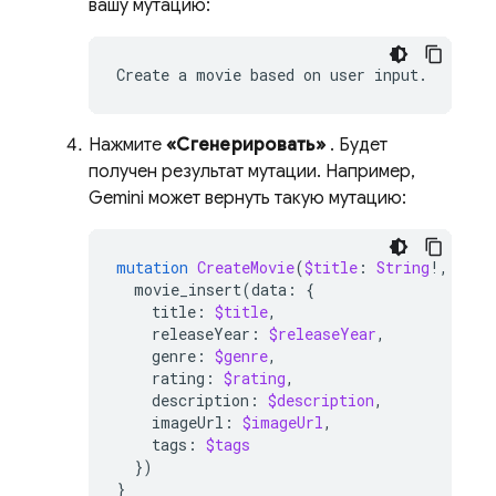
вашу мутацию:
Create
a
movie
based
on
user
Нажмите
«Сгенерировать»
. Будет
получен результат мутации. Например,
Gemini может вернуть такую ​​мутацию:
mutation
CreateMovie
(
$title
:
String
!,
$rel
movie_insert
(
data
:
{
title
:
$title
,
releaseYear
:
$releaseYear
,
genre
:
$genre
,
rating
:
$rating
,
description
:
$description
,
imageUrl
:
$imageUrl
,
tags
:
$tags
})
}