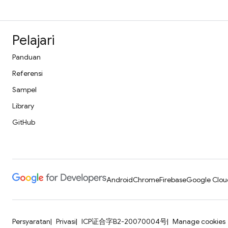
Pelajari
Panduan
Referensi
Sampel
Library
GitHub
Android
Chrome
Firebase
Google Clou
Persyaratan
Privasi
ICP证合字B2-20070004号
Manage cookies