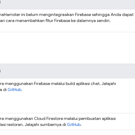
i
haHamster ini belum mengintegrasikan Firebase sehingga Anda dapat
ri cara menambahkan fitur Firebase ke dalamnya sendiri.
i
ara menggunakan Firebase melalui build aplikasi chat. Jelajahi
a di
GitHub
.
cara menggunakan
Cloud Firestore
melalui pembuatan aplikasi
si restoran. Jelajahi sumbernya di
GitHub
.