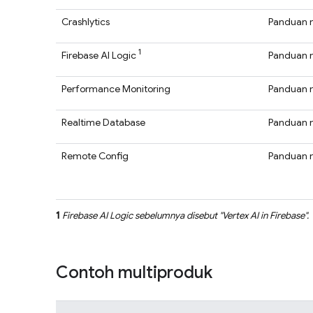
Crashlytics
Panduan 
1
Firebase AI Logic
Panduan 
Performance Monitoring
Panduan 
Realtime Database
Panduan 
Remote Config
Panduan 
1
Firebase AI Logic
sebelumnya disebut "
Vertex AI in Firebase
".
Contoh multiproduk