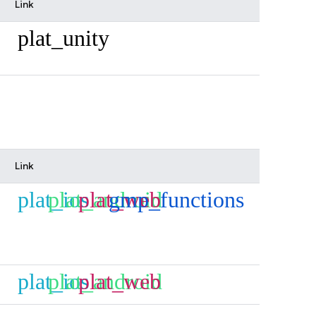
Link
plat_unity
Link
plat_ios
plat_android
plat_web
gmp_functions
plat_ios
plat_android
plat_web