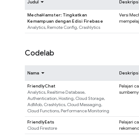
Judul
Deskrips
MechaHamster: Tingkatkan
Versi Mec
Kemampuan dengan Edisi Firebase
mempelaja
Analytics
,
Remote Config
,
Crashlytics
Codelab
Nama
Deskrips
FriendlyChat
Pelajari c
Analytics
,
Realtime Database
,
sumberny
Authentication
,
Hosting
,
Cloud Storage
,
AdMob
,
Crashlytics
,
Cloud Messaging
,
Cloud Functions
,
Performance Monitoring
FriendlyEats
Pelajari 
Cloud Firestore
rekomenda