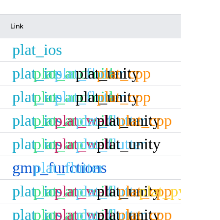
Link
plat_ios
plat_ios
plat_android
plat_flutter
plat_unity
plat_cpp
plat_ios
plat_android
plat_flutter
plat_unity
plat_cpp
plat_ios
plat_android
plat_web
plat_flutter
plat_unity
plat_cpp
plat_ios
plat_android
plat_web
plat_flutter
plat_unity
gmp_functions
plat_flutter
plat_ios
plat_android
plat_web
plat_flutter
plat_unity
plat_cpp
plat_python
plat_ios
plat_android
plat_web
plat_flutter
plat_unity
plat_cpp