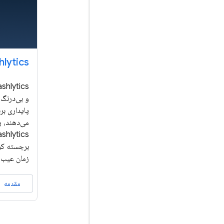
hlytics
و بی‌درنگ
پایداری برن
می‌دهند، ر
برجسته کر
زمان عیب 
مقدمه