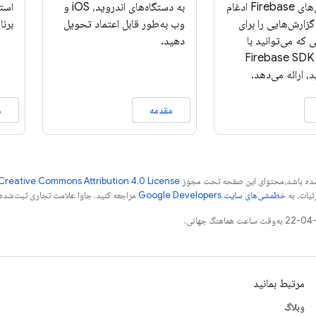
بین ویژگی‌های Firebase ادغام
به دستگاه‌های اندروید، iOS و
است
زارش‌هایی را برای
وب به‌طور قابل اعتماد تحویل
برنا
 که می‌توانید با
دهید.
استفاده از Firebase SDK
، ارائه می‌دهد.
مقدمه
م
ر شده باشد،‌محتوای این صفحه تحت مجوز
Creative Commons Attribution 4.0 License
ئیات، به
خطمشی‌های سایت Google Developers‏
مراجعه کنید. جاوا علامت تجاری ثبت‌شده Oracle و/یا شرکت‌های وابسته به آن است
مرتبط بمانید
وبلاگ