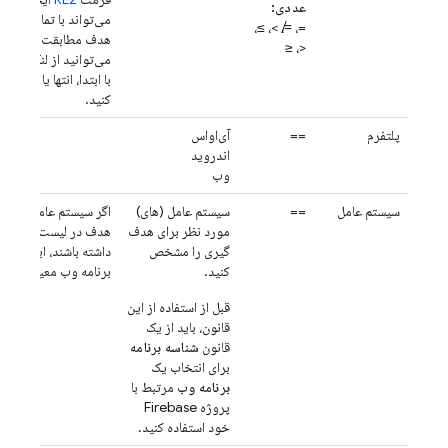
عددی:
می‌تواند با تمام یا بخ
=، ≠، >، ≥،
هدف مطابقت داشته با
<، ≤
می‌توانید از لنگرهای
^
با ابتدا، انتها یا کل ی
کنید.
پلتفرم
==
آی‌او‌اس
اندروید
وب
سیستم عامل
==
سیستم عامل (های)
اگر سیستم عامل و نسخه
مورد نظر برای هدف
هدف در لیست مشخص 
گیری را مشخص
داشته باشند، این قانون
rue
کنید.
برنامه وب معین،
قبل از استفاده از این
قانون، باید از یک
قانون
شناسه برنامه
برای انتخاب یک
برنامه وب
مرتبط با
پروژه Firebase
خود استفاده کنید.