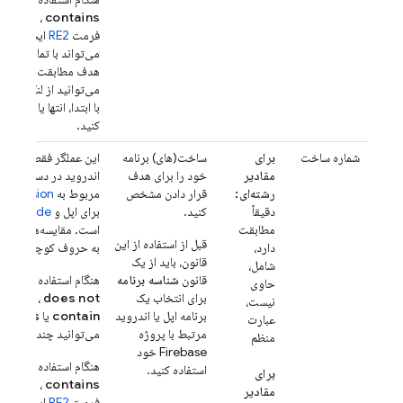
contains
، می‌توانی
فرمت
RE2
ایجاد کنید
می‌تواند با تمام یا بخ
هدف مطابقت داشته با
می‌توانید از لنگرهای
^
با ابتدا، انتها یا کل ی
کنید.
شماره ساخت
برای
ساخت(های) برنامه
این عملگر فقط برای برن
مقادیر
خود را برای هدف
اندروید در دسترس است
رشته‌ای:
قرار دادن مشخص
مربوط به
leVersion
دقیقاً
کنید.
برای اپل و
sionCode
مطابقت
است. مقایسه‌های رشته‌
قبل از استفاده از این
دارد،
به حروف کوچک و بزر
قانون، باید از یک
شامل،
قانون
شناسه برنامه
هنگام استفاده از عملگ
حاوی
برای انتخاب یک
does not
،
ntains
نیست،
برنامه اپل یا اندروید
contain
یا
contains عبارت
عبارت
مرتبط با پروژه
می‌توانید چندین مقدار
منظم
Firebase خود
هنگام استفاده از عملگ
استفاده کنید.
برای
contains
، می‌توانی
مقادیر
فرمت
RE2
ایجاد کنید