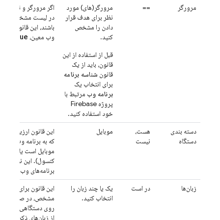
مرورگر
==
مرورگر(های) مورد
اگر مرورگر و نسخه آن
نظر برای هدف قرار
در لیست مشخص شده م
دادن را مشخص
باشند، این قانون برای 
true
کنید.
وب معین،
ارزیا
قبل از استفاده از این
قانون، باید از یک
قانون
شناسه برنامه
برای انتخاب یک
برنامه وب
مرتبط با
پروژه Firebase
خود استفاده کنید.
دسته بندی
هست،
موبایل
این قانون ارزیابی می‌ک
دستگاه
نیست
که به برنامه وب شما د
موبایل است یا غیرموبا
کنسول). این نوع قانو
برنامه‌های وب در دس
زبان‌ها
در است
یک یا چند زبان را
این قانون برای یک نمون
انتخاب کنید.
مشخص، در صورتی که آن
روی دستگاهی نصب شده
از زبان‌های ذکر شده اس