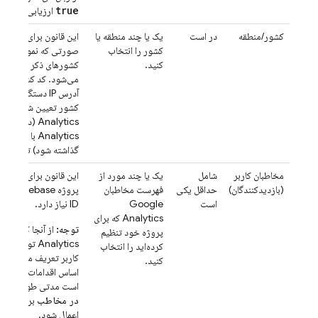
true
ارزیابی می‌شود
کشور/منطقه
در است
یک یا چند منطقه یا
این قانون برای یک نمون
کشور را انتخاب
صورتی که نمونه در هر 
کنید.
کشورهای ذکر شده باش
می‌شود. کد کشور دستگا
آدرس IP دستگاه د
Analytics (در 
گذاشته شود) تعیین می
مخاطبان کاربر
شامل
یک یا چند مورد از
این قانون برای انتخاب 
(بازدیدکنندگان)
حداقل یکی
فهرست مخاطبان
است
Google
ID نیاز دارد.
Analytics
که برای
توجه:
از آنجا که بسیار
پروژه خود تنظیم
Analytics
توسط رویدا
کرده‌اید را انتخاب
کاربر تعریف می‌شوند، 
کنید.
اساس اقدامات کاربران 
است مدتی طول بکشد ت
در مخاطب
برای یک نم
اعمال شود.