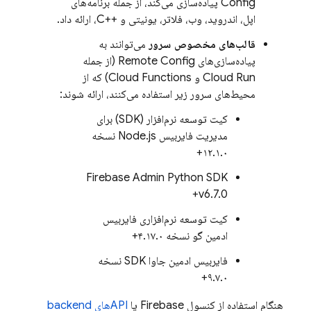
Config
پیاده‌سازی می‌کند، از جمله برنامه‌های
اپل، اندروید، وب، فلاتر، یونیتی و ++C، ارائه داد.
قالب‌های مخصوص سرور
می‌توانند به
پیاده‌سازی‌های
Remote Config
(از جمله
Cloud Run و Cloud Functions) که از
محیط‌های سرور زیر استفاده می‌کنند، ارائه شوند:
کیت توسعه نرم‌افزار (SDK) برای
مدیریت فایربیس Node.js نسخه
۱۲.۱.۰+
Firebase Admin Python SDK
v6.7.0+
کیت توسعه نرم‌افزاری فایربیس
ادمین گو نسخه ۴.۱۷.۰+
فایربیس ادمین جاوا SDK نسخه
۹.۷.۰+
هنگام استفاده از کنسول
Firebase
یا
APIهای backend