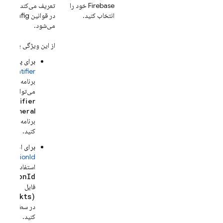
Firebase خود را
تعریف می‌کند که به ع
انتخاب کنید.
در قوانین
e Config
می‌شود.
از این ویژگی به صورت 
برای پلتفرم‌ها
eIdentifier
برنامه استفاده 
می‌توانید
dle
Identifier را
General
برا
کنید.
برای اندروید:
pplicationId
استفاده کنید. 
icationId
فایل
dle(.kts)
در سطح برنامه
کنید.