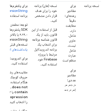
نسخه برنامه
برای
نسخه (های) برنامه
برای پلتفرم‌های اپل:
ا
مقادیر
خود را برای هدف
hortVersionString
رشته‌ای:
قرار دادن مشخص
برنامه استفاده کنید.
دقیقاً
کنید.
توجه:
مطمئن شوید که ب
مطابقت
قبل از استفاده از این
SDK پلتفرم‌های اپل
دارد،
قانون، باید از یک
۶.۲۴.۰ یا بالاتر استف
شامل،
قانون
شناسه برنامه
حاوی
برای انتخاب یک
نسخه‌های قبلی ارسال ن
نیست،
برنامه اندروید/اپل
یادداشت‌های انتشار
مرا
شامل
مرتبط با پروژه
عبارت
برای اندروید:
از
Name
Firebase خود
منظم است
استفاده کنید.
استفاده کنید.
برای
مقایسه‌های رشته‌ای برا
مقادیر
حروف کوچک و بزرگ 
عددی:
هنگام استفاده از عملگ
<، <=، =،
ntains
،
does not
!=، >، >=
contain
یا
regular
expression
، می‌ت
را انتخاب کنید.
هنگام استفاده از عملگ