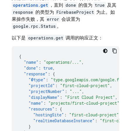
operations.get
，直到
done
的值为
true
及其
response
的类型为
FirebaseProject
为止。如
果操作失败，其
error
会设置为
google.rpc.Status
。
以下是
operations.get
调用的响应正文：
{
"name"
:
"operations/..."
,
"done"
:
true
,
"response"
:
{
"@type"
:
"type.googleapis.com/google.fireba
"projectId"
:
"first-cloud-project"
,
"projectNumber"
:
"..."
,
"displayName"
:
"First Cloud Project"
,
"name"
:
"projects/first-cloud-project"
,
"resources"
:
{
"hostingSite"
:
"first-cloud-project"
,
"realtimeDatabaseInstance"
:
"first-cloud-
}