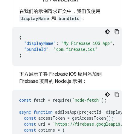
在我们的示例请求正文中，我们仅使用
displayName
和
bundleId
：
{
"displayName"
:
"My Firebase iOS App"
,
"bundleId"
:
"com.firebase.ios"
}
下方展示了将 Firebase iOS 应用添加到
Firebase 项目的 Node.js 示例：
const
fetch
=
require
(
'node-fetch'
);
async
function
addIosApp
(
projectId
,
displayName
const
accessToken
=
getAccessToken
();
const
uri
=
'https://firebase.googleapis.com/
const
options
=
{