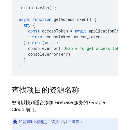
initializeApp
();
async
function
getAccessToken
()
{
try
{
const
accessToken
=
await
applicationDefaul
return
accessToken
.
access_token
;
}
catch
(
err
)
{
console
.
error
(
'Unable to get access token'
)
console
.
error
(
err
);
}
}
查找项目的资源名称
您可以找到适合添加 Firebase 服务的
Google
Cloud
项目。
如需调用此端点，请执行以下操作：