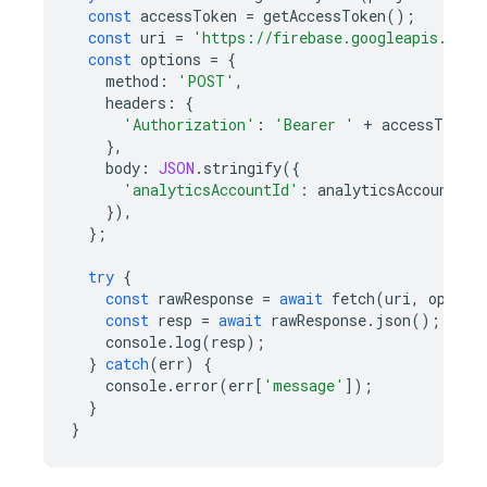
const
accessToken
=
getAccessToken
();
const
uri
=
'https://firebase.googleapis.com/
const
options
=
{
method
:
'POST'
,
headers
:
{
'Authorization'
:
'Bearer '
+
accessToken
,
},
body
:
JSON
.
stringify
({
'analyticsAccountId'
:
analyticsAccountId
}),
};
try
{
const
rawResponse
=
await
fetch
(
uri
,
option
const
resp
=
await
rawResponse
.
json
();
console
.
log
(
resp
);
}
catch
(
err
)
{
console
.
error
(
err
[
'message'
]);
}
}