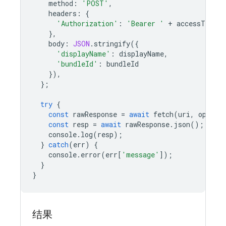
method
:
'POST'
,
headers
:
{
'Authorization'
:
'Bearer '
+
accessToken
,
},
body
:
JSON
.
stringify
({
'displayName'
:
displayName
,
'bundleId'
:
bundleId
}),
};
try
{
const
rawResponse
=
await
fetch
(
uri
,
option
const
resp
=
await
rawResponse
.
json
();
console
.
log
(
resp
);
}
catch
(
err
)
{
console
.
error
(
err
[
'message'
]);
}
}
结果