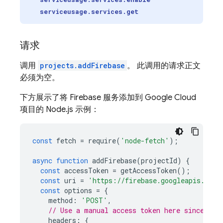
serviceusage.services.get
请求
调用
projects.addFirebase
。 此调用的请求正文
必须为空。
下方展示了将 Firebase 服务添加到
Google Cloud
项目的 Node.js 示例：
const
fetch
=
require
(
'node-fetch'
);
async
function
addFirebase
(
projectId
)
{
const
accessToken
=
getAccessToken
();
const
uri
=
'https://firebase.googleapis.com/
const
options
=
{
method
:
'POST'
,
// Use a manual access token here since exp
headers
:
{