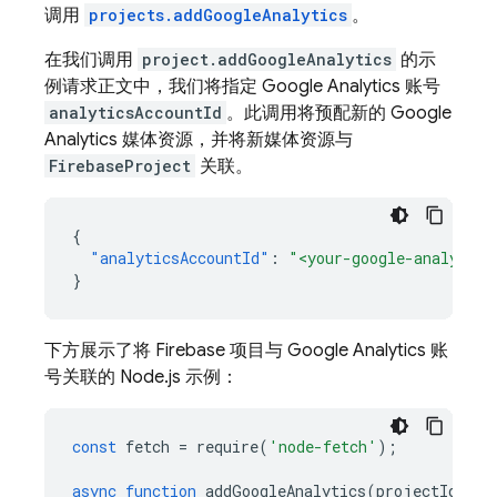
调用
projects.addGoogleAnalytics
。
在我们调用
project.addGoogleAnalytics
的示
例请求正文中，我们将指定 Google Analytics 账号
analyticsAccountId
。此调用将预配新的 Google
Analytics 媒体资源，并将新媒体资源与
FirebaseProject
关联。
{
"analyticsAccountId"
:
"<your-google-analytics
}
下方展示了将 Firebase 项目与 Google Analytics 账
号关联的 Node.js 示例：
const
fetch
=
require
(
'node-fetch'
);
async
function
addGoogleAnalytics
(
projectId
,
an