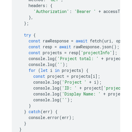
headers
:
{
'Authorization'
:
'Bearer '
+
accessToken
,
},
};
try
{
const
rawResponse
=
await
fetch
(
uri
,
option
const
resp
=
await
rawResponse
.
json
();
const
projects
=
resp
[
'projectInfo'
];
console
.
log
(
'Project total: '
+
projects
.
l
console
.
log
(
''
);
for
(
let
i
in
projects
)
{
const
project
=
projects
[
i
];
console
.
log
(
'Project '
+
i
);
console
.
log
(
'ID: '
+
project
[
'project'
])
console
.
log
(
'Display Name: '
+
project
[
'
console
.
log
(
''
);
}
}
catch
(
err
)
{
console
.
error
(
err
);
}
}