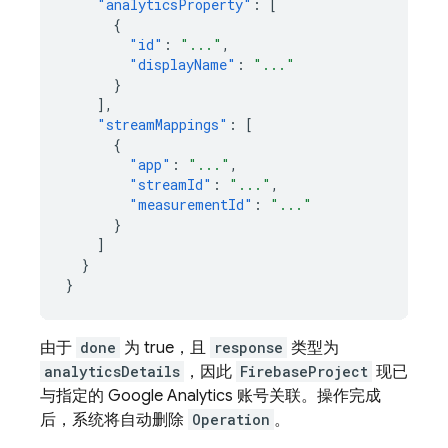
"analyticsProperty"
:
[
{
"id"
:
"..."
,
"displayName"
:
"..."
}
],
"streamMappings"
:
[
{
"app"
:
"..."
,
"streamId"
:
"..."
,
"measurementId"
:
"..."
}
]
}
}
由于
done
为 true，且
response
类型为
analyticsDetails
，因此
FirebaseProject
现已
与指定的 Google Analytics 账号关联。操作完成
后，系统将自动删除
Operation
。