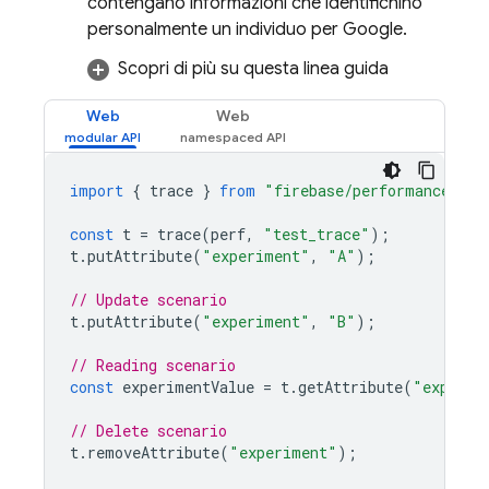
contengano informazioni che identifichino
personalmente un individuo per Google.
Scopri di più su questa linea guida
Web
Web
import
{
trace
}
from
"firebase/performance"
;
const
t
=
trace
(
perf
,
"test_trace"
);
t
.
putAttribute
(
"experiment"
,
"A"
);
// Update scenario
t
.
putAttribute
(
"experiment"
,
"B"
);
// Reading scenario
const
experimentValue
=
t
.
getAttribute
(
"experim
// Delete scenario
t
.
removeAttribute
(
"experiment"
);