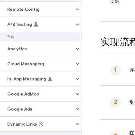
提醒
Remote Config
A
/
B Testing
互动
实现流
Analytics
Cloud Messaging
连
In-App Messaging
Google Ad
Mob
集
Google Ads
Dynamic Links