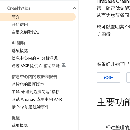
Firebase Crashl
Crashlytics
踪、确定优先解
从而为您节省问
简介
开始使用
您可以查明某个
自定义崩溃报告
了崩溃。
AI 辅助
选项概览
信息中心内的 AI 分析洞见
准备好开始了吗
通过 MCP 提供 AI 辅助功能
信息中心内的数据和报告
iOS+
监控您的最新版本
了解“未遇到崩溃问题”指标
主要功
调试 Android 应用中的 ANR
按 Play 轨道过滤事件
提醒
选项概览
经过整理的