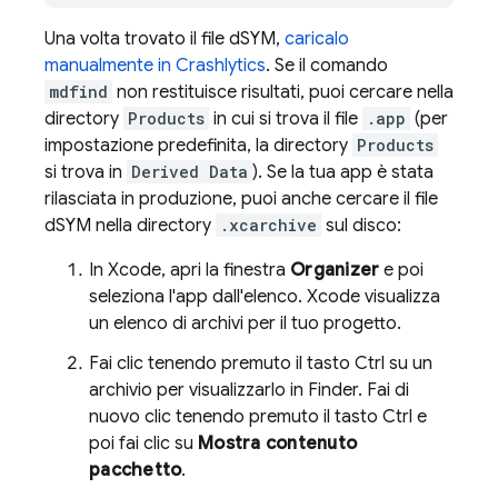
Una volta trovato il file dSYM,
caricalo
manualmente in
Crashlytics
. Se il comando
mdfind
non restituisce risultati, puoi cercare nella
directory
Products
in cui si trova il file
.app
(per
impostazione predefinita, la directory
Products
si trova in
Derived Data
). Se la tua app è stata
rilasciata in produzione, puoi anche cercare il file
dSYM nella directory
.xcarchive
sul disco:
In Xcode, apri la finestra
Organizer
e poi
seleziona l'app dall'elenco. Xcode visualizza
un elenco di archivi per il tuo progetto.
Fai clic tenendo premuto il tasto Ctrl su un
archivio per visualizzarlo in Finder. Fai di
nuovo clic tenendo premuto il tasto Ctrl e
poi fai clic su
Mostra contenuto
pacchetto
.