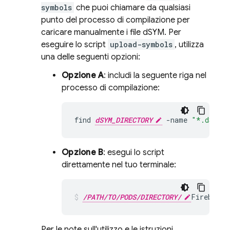
symbols
che puoi chiamare da qualsiasi
punto del processo di compilazione per
caricare manualmente i file dSYM. Per
eseguire lo script
upload-symbols
, utilizza
una delle seguenti opzioni:
Opzione A
: includi la seguente riga nel
processo di compilazione:
find
dSYM_DIRECTORY
-
name
"*.dSYM"
Opzione B
: esegui lo script
direttamente nel tuo terminale:
/PATH/TO/PODS/DIRECTORY/
FirebaseC
Per le note sull'utilizzo e le istruzioni