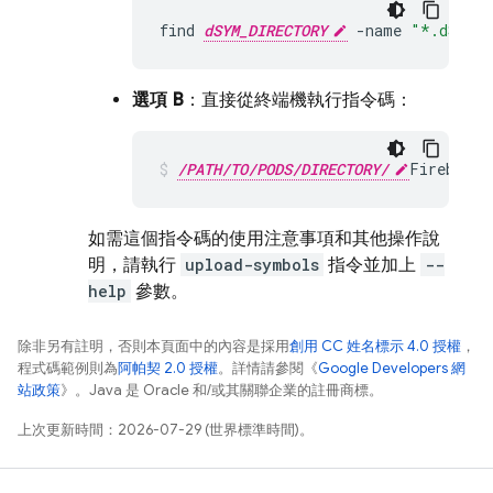
find
dSYM_DIRECTORY
-
name
"*.dSYM"
選項 B
：直接從終端機執行指令碼：
/PATH/TO/PODS/DIRECTORY/
FirebaseC
如需這個指令碼的使用注意事項和其他操作說
明，請執行
upload-symbols
指令並加上
--
help
參數。
除非另有註明，否則本頁面中的內容是採用
創用 CC 姓名標示 4.0 授權
，
程式碼範例則為
阿帕契 2.0 授權
。詳情請參閱《
Google Developers 網
站政策
》。Java 是 Oracle 和/或其關聯企業的註冊商標。
上次更新時間：2026-07-29 (世界標準時間)。