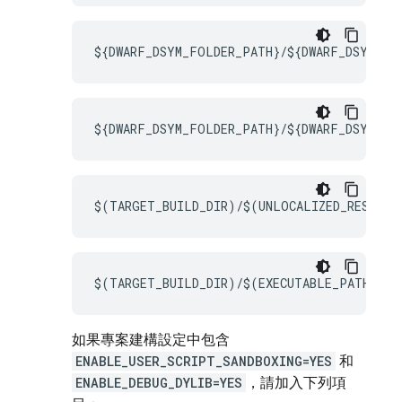
${DWARF_DSYM_FOLDER_PATH}/${DWARF_DSYM_FIL
${DWARF_DSYM_FOLDER_PATH}/${DWARF_DSYM_FIL
$(TARGET_BUILD_DIR)/$(UNLOCALIZED_RESOURC
$(TARGET_BUILD_DIR)/$(EXECUTABLE_PATH)
如果專案建構設定中包含
ENABLE_USER_SCRIPT_SANDBOXING=YES
和
ENABLE_DEBUG_DYLIB=YES
，請加入下列項