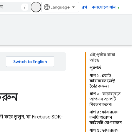
/
ব্লগ
কনসোলে যান
এই পৃষ্ঠায় যা যা
আছে
পূর্বশর্ত
ধাপ ২ : একটি
ফায়ারবেস প্রজেক্ট
তৈরি করুন।
করুন
ধাপ ৩ : ফায়ারবেসে
আপনার অ্যাপটি
নিবন্ধন করুন।
ধাপ ৪ : ফায়ারবেস
 করে তুলুন, যা Firebase SDK-
কনফিগারেশন
ফাইলটি যোগ করুন
ধাপ ৫ : ফায়ারবেস