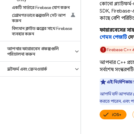
কোনো প্ল্যাটফর্
একটি সার্ভারে Firebase যোগ করুন
SDK, Firebase-এ
প্রোগ্রামগতভাবে প্রকল্পগুলি সেট আপ
কাছে বেশি পরিচি
করুন
বিদ্যমান ক্লাউড প্রকল্পের সাথে Firebase
ফায়ারবেসের সা
ব্যবহার করুন
গেমস পেজটি
দেখ
আপনার ফায়ারবেস প্রকল্পগুলি
Firebase
C++
এ
পরিচালনা করুন
আপনার C++ প্রজে
প্ল্যাটফর্ম এবং ফ্রেমওয়ার্ক
সর্বশেষ সংস্করণট
এই নির্দেশিকায় প
আপনি যদি আপনার গেম
করতে পারেন, এবং পর
iOS+