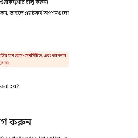
ার্কফ্লোটি চালু করুন।
ন, তাহলে প্ল্যাটফর্ম অপশনগুলো
 আইডির মান কেস-সেনসিটিভ, এবং আপনার
বে না।
 করা হয়?
োগ করুন