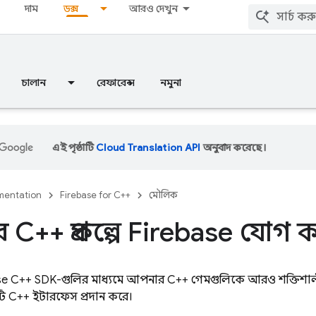
দাম
ডক্স
আরও দেখুন
চালান
রেফারেন্স
নমুনা
এই পৃষ্ঠাটি
Cloud Translation API
অনুবাদ করেছে।
entation
Firebase for C++
মৌলিক
C++ প্রকল্পে Firebase যোগ 
e C++ SDK-গুলির মাধ্যমে আপনার C++ গেমগুলিকে আরও শক্তিশালী
 C++ ইন্টারফেস প্রদান করে।