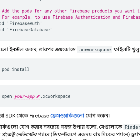
 Add the pods for any other Firebase products you want t
 For example, to use 
Firebase Authentication
 and 
Fireba
od
'
FirebaseAuth
'
od
'
FirebaseDatabase
'
লো ইনস্টল করুন, তারপর এক্সকোডে
.xcworkspace
ফাইলটি খুলু
pod install
open 
your-app
.xcworkspace
া SDK থেকে Firebase
ফ্রেমওয়ার্কগুলো
যোগ করুন।
য়ার্কগুলো যোগ করার সবচেয়ে সহজ উপায় হলো, সেগুলোকে
Finde
র
প্রজেক্ট নেভিগেটর
প্যানে (ডিফল্টরূপে একদম বাম দিকের প্যানে) ড্র্যা