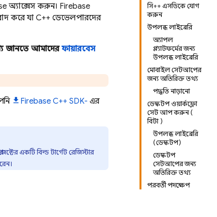
e অ্যাক্সেস করুন। Firebase
সি++ এসডিকে যোগ
করুন
নুবাদ করে যা C++ ডেভেলপারদের
উপলব্ধ লাইব্রেরি
অ্যাপল
থ্য জানতে আমাদের
ফায়ারবেস
প্ল্যাটফর্মের জন্য
উপলব্ধ লাইব্রেরি
মোবাইল সেটআপের
জন্য অতিরিক্ত তথ্য
পদ্ধতি নাড়ানো
আপনি
Firebase
C++
SDK-
এর
ডেস্কটপ ওয়ার্কফ্লো
সেট আপ করুন (
বিটা )
উপলব্ধ লাইব্রেরি
(ডেস্কটপ)
্টের একটি বিল্ড টার্গেট রেজিস্টার
ডেস্কটপ
ারেন।
সেটআপের জন্য
অতিরিক্ত তথ্য
পরবর্তী পদক্ষেপ