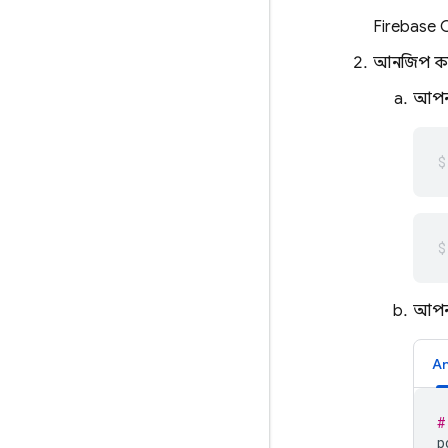
Firebase
আনজিপ কর
আপনা
আপনা
An
#
p