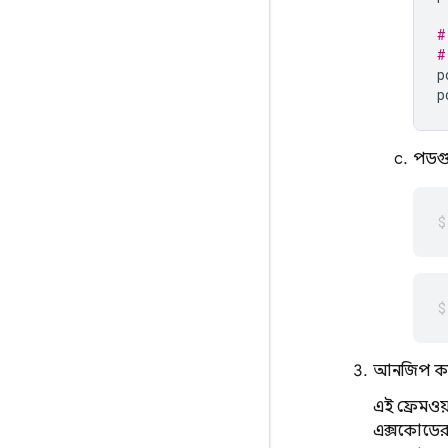
#
#
p
p
পডগু
আনজিপ কর
এই ফ্রেমও
এক্সকোডে