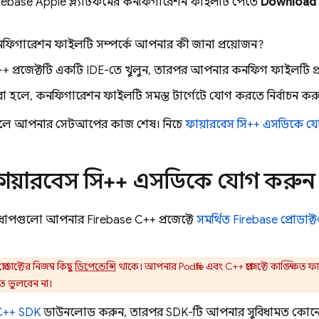
ebase Apple প্ল্যাটফর্মের কনফিগারেশন ফাইলটি পেতে
Download 
।
ফিগারেশন ফাইলটি সম্পর্কে আপনার কী জানা প্রয়োজন?
প্রজেক্টটি একটি IDE-তে খুলুন, তারপর আপনার কনফিগ ফাইলটি প্রজেক
 হলে, কনফিগারেশন ফাইলটি সমস্ত টার্গেটে যোগ করতে নির্বাচন কর
ে আপনার সেটআপের কাজ শেষ। নিচে
ফায়ারবেস সি++ এসডিকে য
ফায়ারবেস সি++ এসডিকে যোগ করুন
ত ধাপগুলো আপনার Firebase C++ প্রজেক্টে
সমর্থিত Firebase প্রোডাক্
্রোডাক্টের নিজস্ব কিছু
ডিপেন্ডেন্সি
থাকে। আপনার Podfile এবং C++ প্রজেক্টে কাঙ্ক্ষিত ফায়
তে ভুলবেন না।
C++
SDK
ডাউনলোড করুন, তারপর SDK-টি আপনার সুবিধামত কোনো