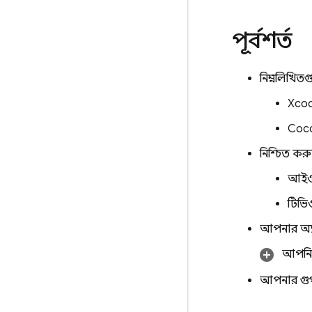
পূর্বশর্ত
নিম্নলিখিত
Xcod
Coco
নিশ্চিত করু
আইও
টিভি
আপনার অ্য
আপনি
আপনার গুগ