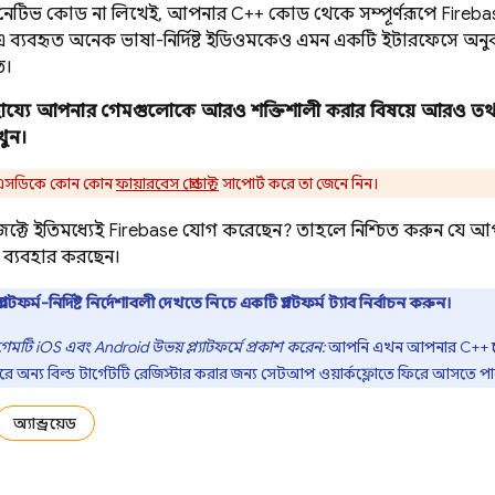
ম-নেটিভ কোড না লিখেই, আপনার C++ কোড থেকে সম্পূর্ণরূপে Firebas
 ব্যবহৃত অনেক ভাষা-নির্দিষ্ট ইডিওমকেও এমন একটি ইন্টারফেসে অ
ত।
হায্যে আপনার গেমগুলোকে আরও শক্তিশালী করার বিষয়ে আরও ত
ুন।
সডিকে কোন কোন
ফায়ারবেস প্রোডাক্ট
সাপোর্ট করে তা জেনে নিন।
ক্টে ইতিমধ্যেই Firebase যোগ করেছেন? তাহলে নিশ্চিত করুন যে 
ি ব্যবহার করছেন।
্ল্যাটফর্ম-নির্দিষ্ট নির্দেশাবলী দেখতে নিচে একটি প্ল্যাটফর্ম ট্যাব নির্বাচন করুন।
টি iOS এবং Android উভয় প্ল্যাটফর্মে প্রকাশ করেন:
আপনি এখন আপনার C++ প্রজেক
ে অন্য বিল্ড টার্গেটটি রেজিস্টার করার জন্য সেটআপ ওয়ার্কফ্লোতে ফিরে আসতে প
অ্যান্ড্রয়েড