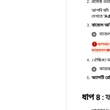
প্রজেক্ট 
আপনি যদি 
দেখতে
'Ad
বান্ডেল আ
বান্ডে
আপনার অ্
ফায়ারবেস প্র
(ঐচ্ছিক)
অ্
ফায়ার
অ্যাপটি রে
ধাপ ৪
: 