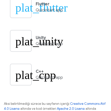
plat_flutter
Flutter
Quickstart app
plat_unity
Unity
Quickstart app
plat_cpp
C++
Quickstart app
Aksi belirtilmediği sürece bu sayfanın içeriği
Creative Commons Atıf
4.0 Lisansı
altında ve kod örnekleri
Apache 2.0 Lisansı
altında