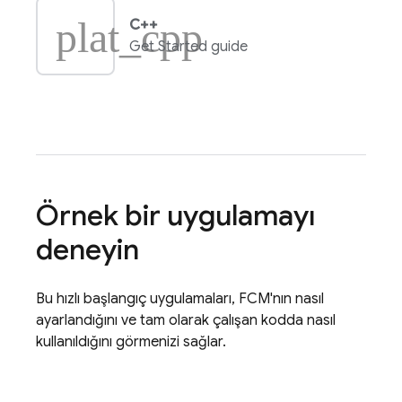
plat_cpp
C++
Get Started guide
Örnek bir uygulamayı
deneyin
Bu hızlı başlangıç uygulamaları,
FCM
'nın nasıl
ayarlandığını ve tam olarak çalışan kodda nasıl
kullanıldığını görmenizi sağlar.