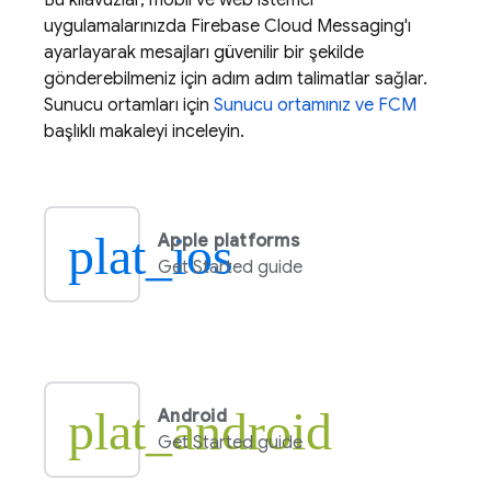
Bu kılavuzlar, mobil ve web istemci
uygulamalarınızda
Firebase Cloud Messaging
'ı
ayarlayarak mesajları güvenilir bir şekilde
gönderebilmeniz için adım adım talimatlar sağlar.
Sunucu ortamları için
Sunucu ortamınız ve
FCM
başlıklı makaleyi inceleyin.
plat_ios
Apple platforms
Get Started guide
plat_android
Android
Get Started guide