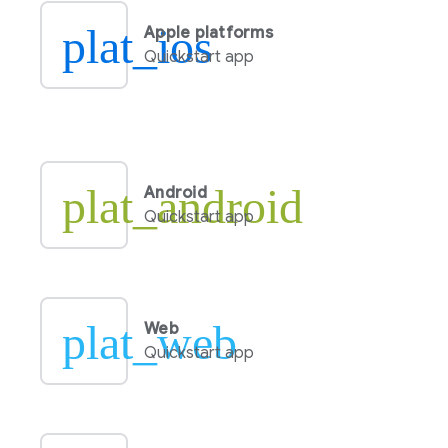
plat_ios
Apple platforms
Quickstart app
plat_android
Android
Quickstart app
plat_web
Web
Quickstart app