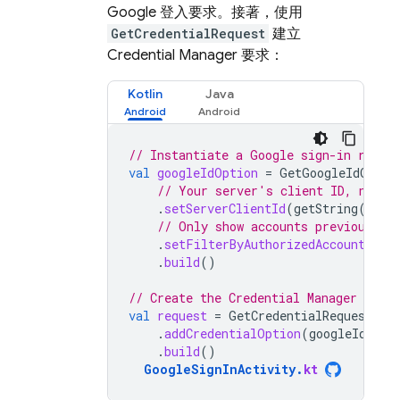
Google 登入要求。接著，使用
GetCredentialRequest
建立
Credential Manager 要求：
Kotlin
Java
// Instantiate a Google sign-in reque
val
googleIdOption
=
GetGoogleIdOptio
// Your server's client ID, not y
.
setServerClientId
(
getString
(
R
.
st
// Only show accounts previously 
.
setFilterByAuthorizedAccounts
(
tr
.
build
()
// Create the Credential Manager reque
val
request
=
GetCredentialRequest
.
Bu
.
addCredentialOption
(
googleIdOpti
.
build
()
GoogleSignInActivity
.
kt