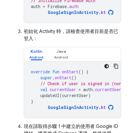
// Initialize Firebase Auth
auth
=
Firebase
.
auth
GoogleSignInActivity
.
kt
初始化 Activity 時，請檢查使用者目前是否已
登入：
Kotlin
Java
override
fun
onStart
()
{
super
.
onStart
()
// Check if user is signed in (non-nul
val
currentUser
=
auth
.
currentUser
updateUI
(
currentUser
)
}
GoogleSignInActivity
.
kt
現在請取得步驟 1 中建立的使用者 Google ID