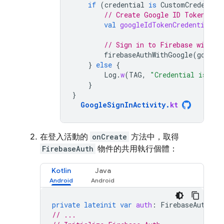
if
(
credential
is
CustomCredentia
// Create Google ID Token
val
googleIdTokenCredential
=
// Sign in to Firebase with u
firebaseAuthWithGoogle
(
google
}
else
{
Log
.
w
(
TAG
,
"Credential is not
}
}
GoogleSignInActivity
.
kt
在登入活動的
onCreate
方法中，取得
FirebaseAuth
物件的共用執行個體：
Kotlin
Java
private
lateinit
var
auth
:
FirebaseAuth
// ...