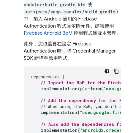
module>/build.gradle.kts
或
<project>/<app-module>/build.gradle
)
中，加入 Android 適用的
Firebase
Authentication
程式庫依附元件。建議使用
Firebase Android BoM
控制程式庫版本管理。
此外，您也需要在設定
Firebase
Authentication
時，將 Credential Manager
SDK 新增至應用程式。
dependencies
{
// Import the 
BoM
 for the Firebase 
implementation
(
platform
(
"com.google
// Add the dependency for the 
Fireb
// When using the 
BoM
, you don't speci
implementation
(
"com.google.firebase
// Also add the dependencies for th
implementation
(
"androidx.credential