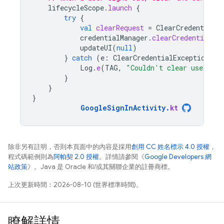
lifecycleScope
.
launch
{
try
{
val
clearRequest
=
ClearCredentialSt
credentialManager
.
clearCredentialSta
updateUI
(
null
)
}
catch
(
e
:
ClearCredentialException
)
{
Log
.
e
(
TAG
,
"Couldn't clear user cre
}
}
}
GoogleSignInActivity
.
kt
除非另有註明，否則本頁面中的內容是採用
創用 CC 姓名標示 4.0 授權
，
程式碼範例則為
阿帕契 2.0 授權
。詳情請參閱《
Google Developers 網
站政策
》。Java 是 Oracle 和/或其關聯企業的註冊商標。
上次更新時間：2026-08-10 (世界標準時間)。
瞭解詳情