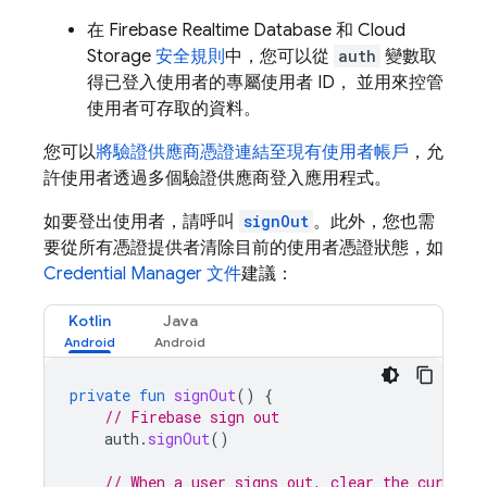
在
Firebase Realtime Database
和
Cloud
Storage
安全規則
中，您可以從
auth
變數取
得已登入使用者的專屬使用者 ID， 並用來控管
使用者可存取的資料。
您可以
將驗證供應商憑證連結至現有使用者帳戶
，允
許使用者透過多個驗證供應商登入應用程式。
如要登出使用者，請呼叫
signOut
。此外，您也需
要從所有憑證提供者清除目前的使用者憑證狀態，如
Credential Manager 文件
建議：
Kotlin
Java
private
fun
signOut
()
{
// Firebase sign out
auth
.
signOut
()
// When a user signs out, clear the current