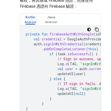
權杖，將其換成 Firebase 憑證，然後使用
Firebase 憑證向 Firebase 驗證：
Kotlin
Java
private
fun
firebaseAuthWithGoogle
(
idToken
val
credential
=
GoogleAuthProvider
.
ge
auth
.
signInWithCredential
(
credential
)
.
addOnCompleteListener
(
this
)
{
tas
if
(
task
.
isSuccessful
)
{
// Sign in success, update
Log
.
d
(
TAG
,
"signInWithCred
val
user
=
auth
.
currentUser
updateUI
(
user
)
}
else
{
// If sign in fails, displ
Log
.
w
(
TAG
,
"signInWithCred
updateUI
(
null
)
}
}
}