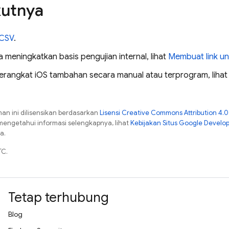
kutnya
 CSV
.
 meningkatkan basis pengujian internal, lihat
Membuat link u
erangkat iOS tambahan secara manual atau terprogram, liha
man ini dilisensikan berdasarkan
Lisensi Creative Commons Attribution 4.0
mengetahui informasi selengkapnya, lihat
Kebijakan Situs Google Develo
a.
TC.
Tetap terhubung
Blog