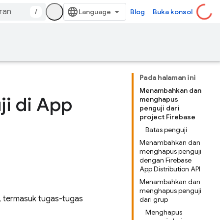
/
Blog
Buka konsol
Pada halaman ini
Menambahkan dan
i di App
menghapus
penguji dari
project Firebase
Batas penguji
Menambahkan dan
menghapus penguji
dengan Firebase
App Distribution API
Menambahkan dan
menghapus penguji
, termasuk tugas-tugas
dari grup
Menghapus