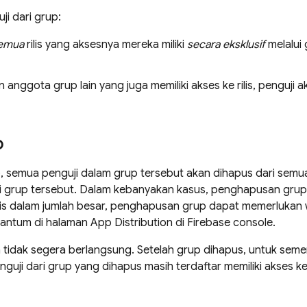
i dari grup:
emua
rilis yang aksesnya mereka miliki
secara eksklusif
melalui
 anggota grup lain yang juga memiliki akses ke rilis, penguji a
p
semua penguji dalam grup tersebut akan dihapus dari semua
alui grup tersebut. Dalam kebanyakan kasus, penghapusan grup 
ilis dalam jumlah besar, penghapusan grup dapat memerlukan w
rcantum di halaman App Distribution di Firebase console.
tidak segera berlangsung. Setelah grup dihapus, untuk sem
ji dari grup yang dihapus masih terdaftar memiliki akses ke r