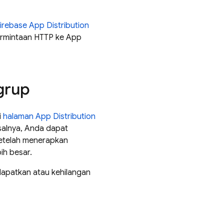
irebase App Distribution
ermintaan HTTP ke App
grup
i
halaman App Distribution
isalnya, Anda dapat
Setelah menerapkan
ih besar.
apatkan atau kehilangan