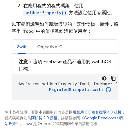
在應用程式的程式碼集，使用
setUserProperty()
方法設定使用者屬性。
以下範例說明如何新增假設的「喜愛食物」屬性，將
字串
food
中的值指派給活躍使用者：
Swift
Objective-C
注意：
這項 Firebase 產品不適用於 watchOS
目標。
Analytics
.
setUserProperty
(
food
,
forName
:
"favor
MigratedSnippets
.
swift
除非另有註明，否則本頁面中的內容是採用
創用 CC 姓名標示 4.0 授權
，
程式碼範例則為
阿帕契 2.0 授權
。詳情請參閱《
Google Developers 網
站政策
》。Java 是 Oracle 和/或其關聯企業的註冊商標。