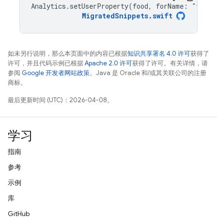
Analytics
.
setUserProperty
(
food
,
forName
:
"favor
MigratedSnippets
.
swift
如未另行说明，那么本页面中的内容已根据
知识共享署名 4.0 许可
获得了
许可，并且代码示例已根据
Apache 2.0 许可
获得了许可。有关详情，请
参阅
Google 开发者网站政策
。Java 是 Oracle 和/或其关联公司的注册
商标。
最后更新时间 (UTC)：2026-04-08。
学习
指南
参考
示例
库
GitHub