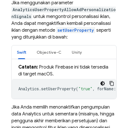
Jika menggunakan parameter
AnalyticsUserPropertyAllowAdPersonalizatio
nSignals
untuk mengontrol personalisasi iklan,
Anda dapat mengaktifkan kembali personalisasi
iklan dengan metode
setUserProperty
seperti
yang ditunjukkan di bawah:
Swift
Objective-C
Unity
Catatan:
Produk Firebase ini tidak tersedia
di target macOS.
Analytics
.
setUserProperty
(
"true"
,
forName
:
Anal
Jika Anda memilih menonaktifkan pengumpulan
data Analytics untuk sementara (misalnya, hingga
pengguna akhir memberikan persetujuan) dan
ingin mengontrol fitur iklan yang dipersonalisasi