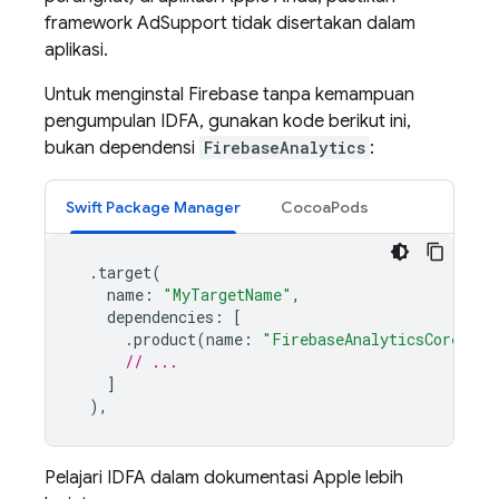
framework AdSupport tidak disertakan dalam
aplikasi.
Untuk menginstal Firebase tanpa kemampuan
pengumpulan IDFA, gunakan kode berikut ini,
bukan dependensi
FirebaseAnalytics
:
Swift Package Manager
CocoaPods
.
target
(
name
:
"MyTargetName"
,
dependencies
:
[
.
product
(
name
:
"FirebaseAnalyticsCore"
,
p
// ...
]
),
Pelajari IDFA dalam dokumentasi Apple lebih