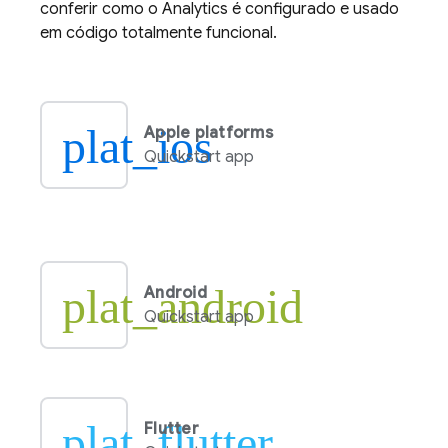
conferir como o
Analytics
é configurado e usado
em código totalmente funcional.
plat_ios
Apple platforms
Quickstart app
plat_android
Android
Quickstart app
plat_flutter
Flutter