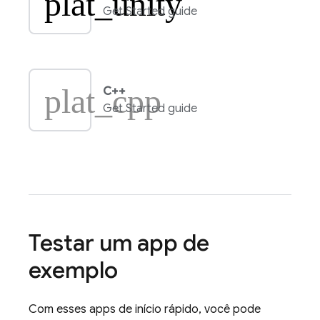
plat_unity
Get Started guide
plat_cpp
C++
Get Started guide
Testar um app de
exemplo
Com esses apps de início rápido, você pode