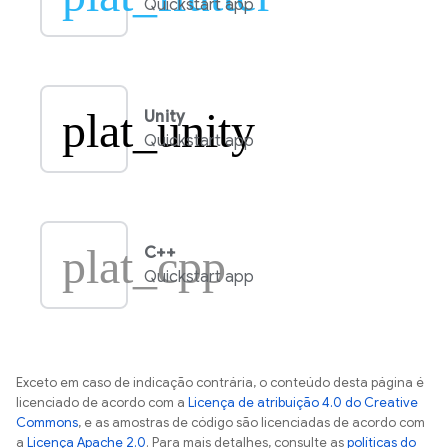
Quickstart app
plat_unity
Unity
Quickstart app
plat_cpp
C++
Quickstart app
Exceto em caso de indicação contrária, o conteúdo desta página é
licenciado de acordo com a
Licença de atribuição 4.0 do Creative
Commons
, e as amostras de código são licenciadas de acordo com
a
Licença Apache 2.0
. Para mais detalhes, consulte as
políticas do