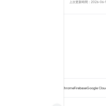
上次更新時間：2026-06-
瞭解詳情
指南
參考資料
範例
程式庫
GitHub
Android
Chrome
Firebase
Google Clou