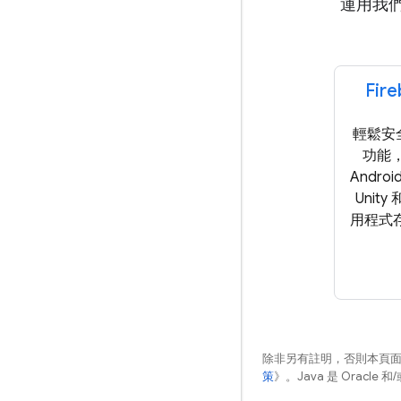
運用我們
Fir
輕鬆安
功能，
Andro
Unity 
用程式存
除非另有註明，否則本頁
策
》。Java 是 Oracl