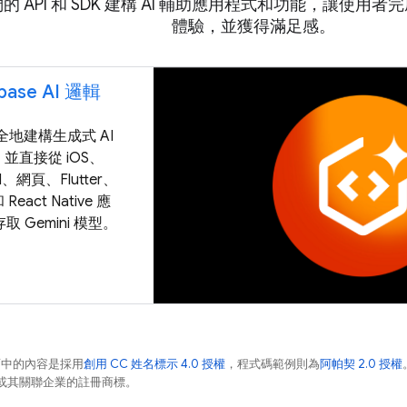
的 API 和 SDK 建構 AI 輔助應用程式和功能，讓使
體驗，並獲得滿足感。
ebase AI 邏輯
全地建構生成式 AI
並直接從 iOS、
id、網頁、Flutter、
和 React Native 應
取 Gemini 模型。
面中的內容是採用
創用 CC 姓名標示 4.0 授權
，程式碼範例則為
阿帕契 2.0 授權
e 和/或其關聯企業的註冊商標。