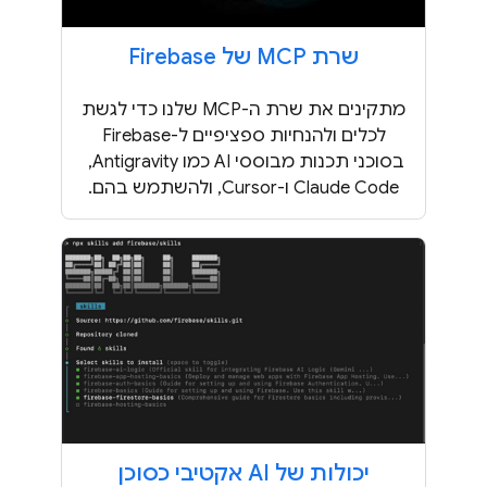
שרת MCP של Firebase
מתקינים את שרת ה-MCP שלנו כדי לגשת
לכלים ולהנחיות ספציפיים ל-Firebase
בסוכני תכנות מבוססי AI כמו Antigravity, ‏
Claude Code ו-Cursor, ולהשתמש בהם.
יכולות של AI אקטיבי כסוכן