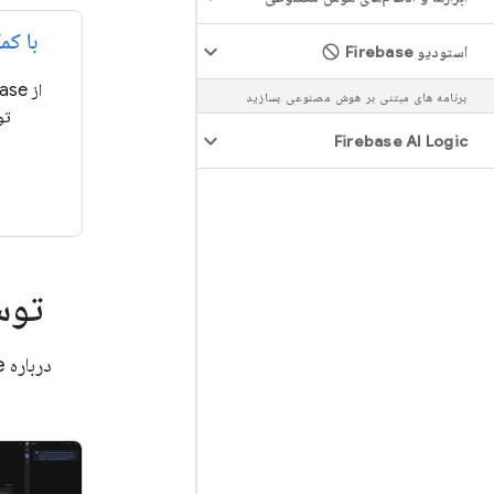
با ک
استودیو Firebase
برنامه های مبتنی بر هوش مصنوعی بسازید
تو
Firebase AI Logic
توس