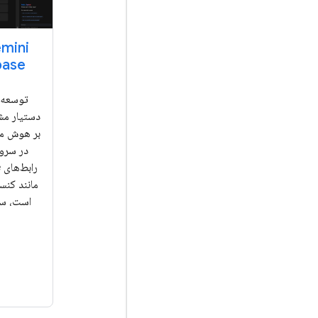
base
توسعه ر
دستیار مش
بر هوش م
در سرو
ر
مانند کن
است، سا