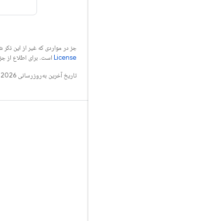
جز در مواردی که غیر از این ذک
License
است. برای اطلاع از جز
تاریخ آخرین به‌روزرسانی 2026-06-12 به‌وقت ساعت هماهنگ جهانی.
بدانید
راهنما
مرجع
نمونه
کتابخانه‌ها
GitHub