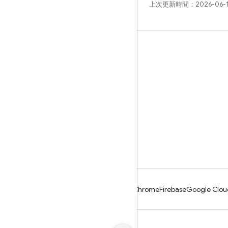
上次更新時間：2026-06-
瞭解詳情
指南
參考資料
範例
程式庫
GitHub
Android
Chrome
Firebase
Google Clou