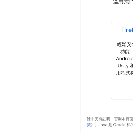
運用我們
Fir
輕鬆安
功能，
Andro
Unity 
用程式存
除非另有註明，否則本頁
策
》。Java 是 Oracl