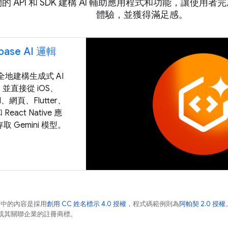
的 API 和 SDK 建構 AI 輔助應用程式和功能，讓使
體驗，並獲得滿足感。
ebase AI 邏輯
全地建構生成式 AI
並直接從 iOS、
id、網頁、Flutter、
和 React Native 應
取 Gemini 模型。
面中的內容是採用
創用 CC 姓名標示 4.0 授權
，程式碼範例則為
阿帕契 2.0 授權
e 和/或其關聯企業的註冊商標。